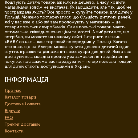
Коштують дитячі товари аж ніяк не дешево, а часу ходити
магазинами зовсім не вистачає. Як заощадити, але так, щоб не
постраждала якість? Все просто – купуйте товари для дітей у
Польщі. Можемо посперечатися, що більшість дитячих речей,
які у вас вже є або які вам пропонують у магазинах – це
товари польських виробників. Саме польські товари мають
оптимальне співвідношення ціни та якості. А вибрати все, що
потрібно, ви можете на нашому сайті. Інтернет-магазин
«BABY.co.ua» – ваш торговий посередник у Польщі. Багато
хто знає, що на Алегро можна купити дешево дитячий одяг,
взуття, іграшки та різноманітні аксесуари для дітей. Якщо вас
досі зупиняла складна процедура замовлення та здійснення
покупки, поспішаємо вас порадувати – тепер польські товари
для дітей стають доступнішими в Україні.
ІНФОРМАЦІЯ
Про нас
Каталог товарів
Доставка і оплата
Відгуки
FAQ
Трекінг доставки
Контакти