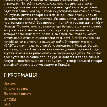
страждає. Потрібна коляска, ліжечко, горщик, санітарне
приладдя, косметика та багато різних дрібниць. А дитячий
одяг та іграшки молоді батьки скуповують практично оптом.
Коштують дитячі товари аж ніяк не дешево, а часу ходити
магазинами зовсім не вистачає. Як заощадити, але так, щоб не
постраждала якість? Все просто – купуйте товари для дітей у
Польщі. Можемо посперечатися, що більшість дитячих речей,
які у вас вже є або які вам пропонують у магазинах – це
товари польських виробників. Саме польські товари мають
оптимальне співвідношення ціни та якості. А вибрати все, що
потрібно, ви можете на нашому сайті. Інтернет-магазин
«BABY.co.ua» – ваш торговий посередник у Польщі. Багато
хто знає, що на Алегро можна купити дешево дитячий одяг,
взуття, іграшки та різноманітні аксесуари для дітей. Якщо вас
досі зупиняла складна процедура замовлення та здійснення
покупки, поспішаємо вас порадувати – тепер польські товари
для дітей стають доступнішими в Україні.
ІНФОРМАЦІЯ
Про нас
Каталог товарів
Доставка і оплата
Відгуки
FAQ