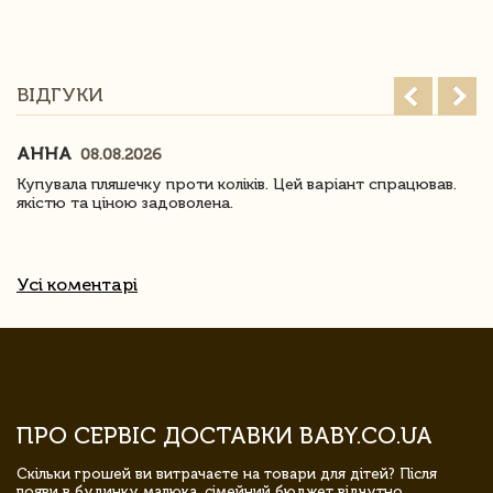
ВІДГУКИ
АННА
08.08.2026
Купувала пляшечку проти коліків. Цей варіант спрацював.
якістю та ціною задоволена.
Усі коментарі
ПРО СЕРВІС ДОСТАВКИ BABY.CO.UA
Скільки грошей ви витрачаєте на товари для дітей? Після
появи в будинку малюка, сімейний бюджет відчутно