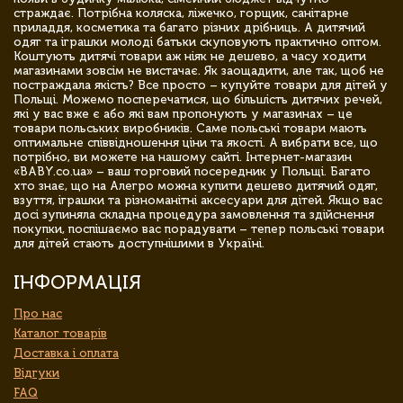
страждає. Потрібна коляска, ліжечко, горщик, санітарне
приладдя, косметика та багато різних дрібниць. А дитячий
одяг та іграшки молоді батьки скуповують практично оптом.
Коштують дитячі товари аж ніяк не дешево, а часу ходити
магазинами зовсім не вистачає. Як заощадити, але так, щоб не
постраждала якість? Все просто – купуйте товари для дітей у
Польщі. Можемо посперечатися, що більшість дитячих речей,
які у вас вже є або які вам пропонують у магазинах – це
товари польських виробників. Саме польські товари мають
оптимальне співвідношення ціни та якості. А вибрати все, що
потрібно, ви можете на нашому сайті. Інтернет-магазин
«BABY.co.ua» – ваш торговий посередник у Польщі. Багато
хто знає, що на Алегро можна купити дешево дитячий одяг,
взуття, іграшки та різноманітні аксесуари для дітей. Якщо вас
досі зупиняла складна процедура замовлення та здійснення
покупки, поспішаємо вас порадувати – тепер польські товари
для дітей стають доступнішими в Україні.
ІНФОРМАЦІЯ
Про нас
Каталог товарів
Доставка і оплата
Відгуки
FAQ