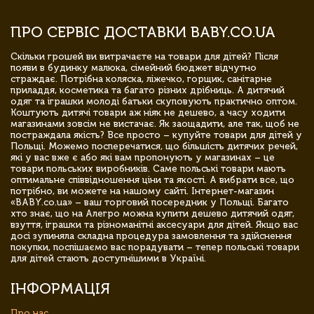
ПРО СЕРВІС ДОСТАВКИ BABY.CO.UA
Скільки грошей ви витрачаєте на товари для дітей? Після
появи в будинку малюка, сімейний бюджет відчутно
страждає. Потрібна коляска, ліжечко, горщик, санітарне
приладдя, косметика та багато різних дрібниць. А дитячий
одяг та іграшки молоді батьки скуповують практично оптом.
Коштують дитячі товари аж ніяк не дешево, а часу ходити
магазинами зовсім не вистачає. Як заощадити, але так, щоб не
постраждала якість? Все просто – купуйте товари для дітей у
Польщі. Можемо посперечатися, що більшість дитячих речей,
які у вас вже є або які вам пропонують у магазинах – це
товари польських виробників. Саме польські товари мають
оптимальне співвідношення ціни та якості. А вибрати все, що
потрібно, ви можете на нашому сайті. Інтернет-магазин
«BABY.co.ua» – ваш торговий посередник у Польщі. Багато
хто знає, що на Алегро можна купити дешево дитячий одяг,
взуття, іграшки та різноманітні аксесуари для дітей. Якщо вас
досі зупиняла складна процедура замовлення та здійснення
покупки, поспішаємо вас порадувати – тепер польські товари
для дітей стають доступнішими в Україні.
ІНФОРМАЦІЯ
Про нас