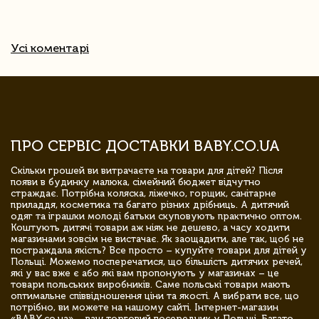
Усі коментарі
ПРО СЕРВІС ДОСТАВКИ BABY.CO.UA
Скільки грошей ви витрачаєте на товари для дітей? Після
появи в будинку малюка, сімейний бюджет відчутно
страждає. Потрібна коляска, ліжечко, горщик, санітарне
приладдя, косметика та багато різних дрібниць. А дитячий
одяг та іграшки молоді батьки скуповують практично оптом.
Коштують дитячі товари аж ніяк не дешево, а часу ходити
магазинами зовсім не вистачає. Як заощадити, але так, щоб не
постраждала якість? Все просто – купуйте товари для дітей у
Польщі. Можемо посперечатися, що більшість дитячих речей,
які у вас вже є або які вам пропонують у магазинах – це
товари польських виробників. Саме польські товари мають
оптимальне співвідношення ціни та якості. А вибрати все, що
потрібно, ви можете на нашому сайті. Інтернет-магазин
«BABY.co.ua» – ваш торговий посередник у Польщі. Багато