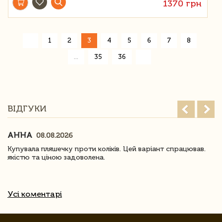
1370 грн
«
1
2
3
4
5
6
7
8
»
...
35
36
ВІДГУКИ
АННА
08.08.2026
Купувала пляшечку проти коліків. Цей варіант спрацював.
якістю та ціною задоволена.
Усі коментарі