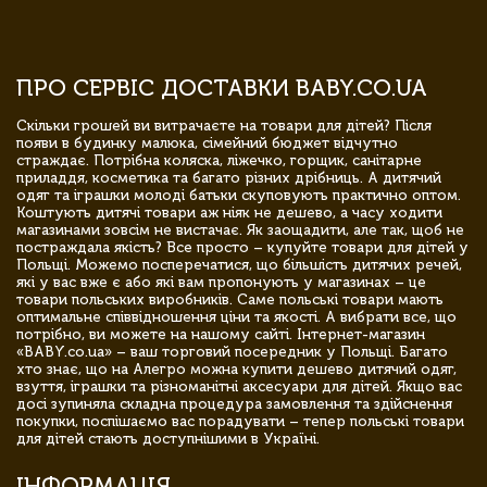
ПРО СЕРВІС ДОСТАВКИ BABY.CO.UA
Скільки грошей ви витрачаєте на товари для дітей? Після
появи в будинку малюка, сімейний бюджет відчутно
страждає. Потрібна коляска, ліжечко, горщик, санітарне
приладдя, косметика та багато різних дрібниць. А дитячий
одяг та іграшки молоді батьки скуповують практично оптом.
Коштують дитячі товари аж ніяк не дешево, а часу ходити
магазинами зовсім не вистачає. Як заощадити, але так, щоб не
постраждала якість? Все просто – купуйте товари для дітей у
Польщі. Можемо посперечатися, що більшість дитячих речей,
які у вас вже є або які вам пропонують у магазинах – це
товари польських виробників. Саме польські товари мають
оптимальне співвідношення ціни та якості. А вибрати все, що
потрібно, ви можете на нашому сайті. Інтернет-магазин
«BABY.co.ua» – ваш торговий посередник у Польщі. Багато
хто знає, що на Алегро можна купити дешево дитячий одяг,
взуття, іграшки та різноманітні аксесуари для дітей. Якщо вас
досі зупиняла складна процедура замовлення та здійснення
покупки, поспішаємо вас порадувати – тепер польські товари
для дітей стають доступнішими в Україні.
ІНФОРМАЦІЯ