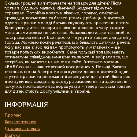
Скільки грошей ви витрачаєте на товари для дітей? Після
появи в будинку малюка, сімейний бюджет відчутно
страждає. Потрібна коляска, ліжечко, горщик, санітарне
приладдя, косметика та багато різних дрібниць. А дитячий
одяг та іграшки молоді батьки скуповують практично оптом.
Коштують дитячі товари аж ніяк не дешево, а часу ходити
магазинами зовсім не вистачає. Як заощадити, але так, щоб не
постраждала якість? Все просто – купуйте товари для дітей у
Польщі. Можемо посперечатися, що більшість дитячих речей,
які у вас вже є або які вам пропонують у магазинах – це
товари польських виробників. Саме польські товари мають
оптимальне співвідношення ціни та якості. А вибрати все, що
потрібно, ви можете на нашому сайті. Інтернет-магазин
«BABY.co.ua» – ваш торговий посередник у Польщі. Багато
хто знає, що на Алегро можна купити дешево дитячий одяг,
взуття, іграшки та різноманітні аксесуари для дітей. Якщо вас
досі зупиняла складна процедура замовлення та здійснення
покупки, поспішаємо вас порадувати – тепер польські товари
для дітей стають доступнішими в Україні.
ІНФОРМАЦІЯ
Про нас
Каталог товарів
Доставка і оплата
Відгуки