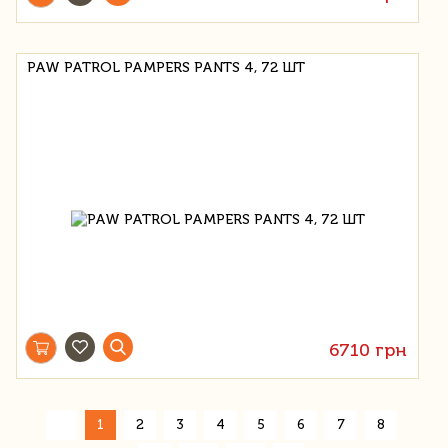
PAW PATROL PAMPERS PANTS 4, 72 ШТ
6710 грн
«
1
2
3
4
5
6
7
8