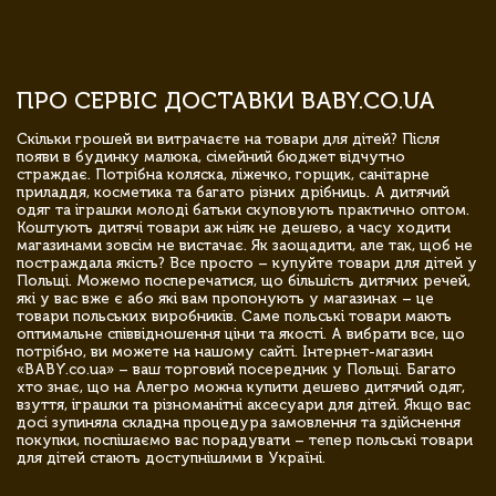
ПРО СЕРВІС ДОСТАВКИ BABY.CO.UA
Скільки грошей ви витрачаєте на товари для дітей? Після
появи в будинку малюка, сімейний бюджет відчутно
страждає. Потрібна коляска, ліжечко, горщик, санітарне
приладдя, косметика та багато різних дрібниць. А дитячий
одяг та іграшки молоді батьки скуповують практично оптом.
Коштують дитячі товари аж ніяк не дешево, а часу ходити
магазинами зовсім не вистачає. Як заощадити, але так, щоб не
постраждала якість? Все просто – купуйте товари для дітей у
Польщі. Можемо посперечатися, що більшість дитячих речей,
які у вас вже є або які вам пропонують у магазинах – це
товари польських виробників. Саме польські товари мають
оптимальне співвідношення ціни та якості. А вибрати все, що
потрібно, ви можете на нашому сайті. Інтернет-магазин
«BABY.co.ua» – ваш торговий посередник у Польщі. Багато
хто знає, що на Алегро можна купити дешево дитячий одяг,
взуття, іграшки та різноманітні аксесуари для дітей. Якщо вас
досі зупиняла складна процедура замовлення та здійснення
покупки, поспішаємо вас порадувати – тепер польські товари
для дітей стають доступнішими в Україні.