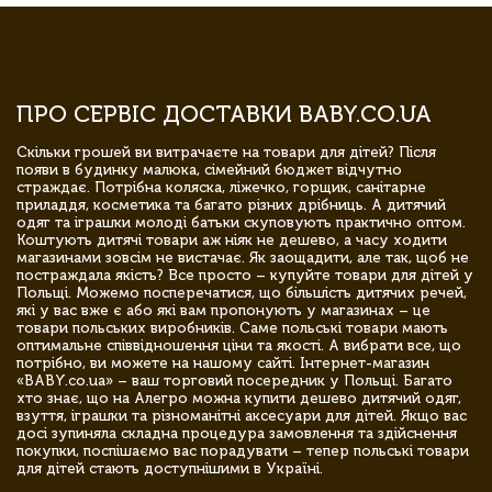
ПРО СЕРВІС ДОСТАВКИ BABY.CO.UA
Скільки грошей ви витрачаєте на товари для дітей? Після
появи в будинку малюка, сімейний бюджет відчутно
страждає. Потрібна коляска, ліжечко, горщик, санітарне
приладдя, косметика та багато різних дрібниць. А дитячий
одяг та іграшки молоді батьки скуповують практично оптом.
Коштують дитячі товари аж ніяк не дешево, а часу ходити
магазинами зовсім не вистачає. Як заощадити, але так, щоб не
постраждала якість? Все просто – купуйте товари для дітей у
Польщі. Можемо посперечатися, що більшість дитячих речей,
які у вас вже є або які вам пропонують у магазинах – це
товари польських виробників. Саме польські товари мають
оптимальне співвідношення ціни та якості. А вибрати все, що
потрібно, ви можете на нашому сайті. Інтернет-магазин
«BABY.co.ua» – ваш торговий посередник у Польщі. Багато
хто знає, що на Алегро можна купити дешево дитячий одяг,
взуття, іграшки та різноманітні аксесуари для дітей. Якщо вас
досі зупиняла складна процедура замовлення та здійснення
покупки, поспішаємо вас порадувати – тепер польські товари
для дітей стають доступнішими в Україні.