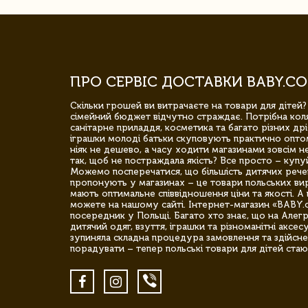
ПРО СЕРВІС ДОСТАВКИ BABY.CO
Скільки грошей ви витрачаєте на товари для дітей?
сімейний бюджет відчутно страждає. Потрібна коля
санітарне приладдя, косметика та багато різних дрі
іграшки молоді батьки скуповують практично опто
ніяк не дешево, а часу ходити магазинами зовсім не
так, щоб не постраждала якість? Все просто – купу
Можемо посперечатися, що більшість дитячих речей,
пропонують у магазинах – це товари польських вир
мають оптимальне співвідношення ціни та якості. А 
можете на нашому сайті. Інтернет-магазин «BABY.
посередник у Польщі. Багато хто знає, що на Але
дитячий одяг, взуття, іграшки та різноманітні аксес
зупиняла складна процедура замовлення та здійсне
порадувати – тепер польські товари для дітей стаю