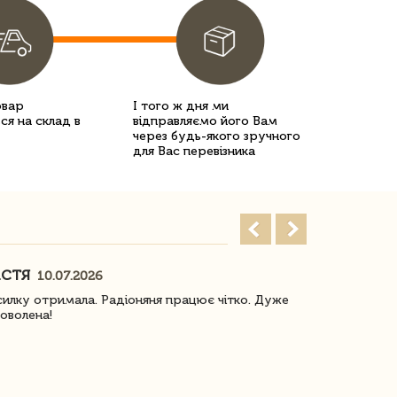
овар
І того ж дня ми
ся на склад в
відправляємо його Вам
через будь-якого зручного
для Вас перевізника
АСТЯ
ПОГОРЕЛО
10.07.2026
илку отримала. Радіоняня працює чітко. Дуже
Отримали віз
оволена!
Доставка з 
завжди була 