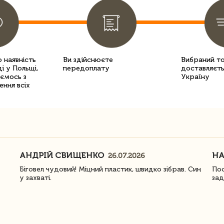
 наявність
Ви здійснюєте
Вибраний т
і у Польщі,
передоплату
доставляєть
уємось з
Україну
ення всіх
АНДРІЙ СВИЩЕНКО
Н
26.07.2026
Біговел чудовий! Міцний пластик, швидко зібрав. Син
Пос
у захваті.
зад