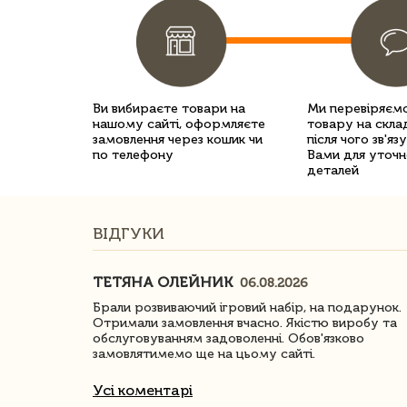
Ви вибираєте товари на
Ми перевіряємо
нашому сайті, оформляєте
товару на склад
замовлення через кошик чи
після чого зв'яз
по телефону
Вами для уточн
деталей
ВІДГУКИ
ТЕТЯНА ОЛЕЙНИК
06.08.2026
ачество
Брали розвиваючий ігровий набір, на подарунок.
Отримали замовлення вчасно. Якістю виробу та
обслуговуванням задоволенні. Обов'язково
замовлятимемо ще на цьому сайті.
Усі коментарі