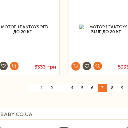
5333 грн
533
«
1
2
...
4
5
6
7
8
9
BABY.CO.UA