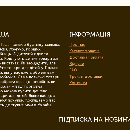
.UA
ІНФОРМАЦІЯ
 Після появи в будинку малюка,
Про нас
ска, ліжечко, горщик,
Каталог товарів
бниць. А дитячий одяг та
Доставка і оплата
м. Коштують дитячі товари аж
 вистачає. Як заощадити, але
Відгуки
йте товари для дітей у Польщі.
FAQ
 які у вас вже є або які вам
Трекінг доставки
обників. Саме польські товари
вибрати все, що потрібно, ви
Контакти
co.ua» – ваш торговий
гро можна купити дешево
уари для дітей. Якщо вас досі
ння покупки, поспішаємо вас
ть доступнішими в Україні.
ПІДПИСКА НА НОВИН