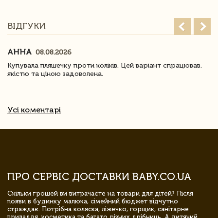
ВІДГУКИ
АННА
08.08.2026
Купувала пляшечку проти коліків. Цей варіант спрацював.
якістю та ціною задоволена.
Усі коментарі
ПРО СЕРВІС ДОСТАВКИ BABY.CO.UA
Скільки грошей ви витрачаєте на товари для дітей? Після
появи в будинку малюка, сімейний бюджет відчутно
страждає. Потрібна коляска, ліжечко, горщик, санітарне
приладдя, косметика та багато різних дрібниць. А дитячий