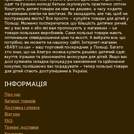
одяг та іграшки молоді батьки скуповують практично оптом.
Коштують дитячі товари аж ніяк не дешево, а часу ходити
магазинами зовсім не вистачає. Як заощадити, але так, щоб не
постраждала якість? Все просто – купуйте товари для дітей у
Польщі. Можемо посперечатися, що більшість дитячих речей,
які у вас вже є або які вам пропонують у магазинах – це
товари польських виробників. Саме польські товари мають
оптимальне співвідношення ціни та якості. А вибрати все, що
потрібно, ви можете на нашому сайті. Інтернет-магазин
«BABY.co.ua» – ваш торговий посередник у Польщі. Багато
хто знає, що на Алегро можна купити дешево дитячий одяг,
взуття, іграшки та різноманітні аксесуари для дітей. Якщо вас
досі зупиняла складна процедура замовлення та здійснення
покупки, поспішаємо вас порадувати – тепер польські товари
для дітей стають доступнішими в Україні.
ІНФОРМАЦІЯ
Про нас
Каталог товарів
Доставка і оплата
Відгуки
FAQ
Трекінг доставки
Контакти