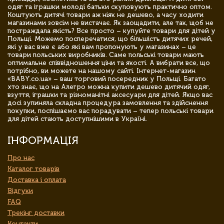
одяг та іграшки молоді батьки скуповують практично оптом.
Коштують дитячі товари аж ніяк не дешево, а часу ходити
магазинами зовсім не вистачає. Як заощадити, але так, щоб не
постраждала якість? Все просто – купуйте товари для дітей у
Польщі. Можемо посперечатися, що більшість дитячих речей,
які у вас вже є або які вам пропонують у магазинах – це
товари польських виробників. Саме польські товари мають
оптимальне співвідношення ціни та якості. А вибрати все, що
потрібно, ви можете на нашому сайті. Інтернет-магазин
«BABY.co.ua» – ваш торговий посередник у Польщі. Багато
хто знає, що на Алегро можна купити дешево дитячий одяг,
взуття, іграшки та різноманітні аксесуари для дітей. Якщо вас
досі зупиняла складна процедура замовлення та здійснення
покупки, поспішаємо вас порадувати – тепер польські товари
для дітей стають доступнішими в Україні.
ІНФОРМАЦІЯ
Про нас
Каталог товарів
Доставка і оплата
Відгуки
FAQ
Трекінг доставки
Контакти