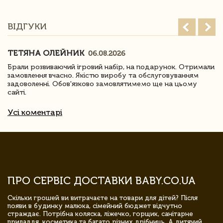
ВІДГУКИ
ТЕТЯНА ОЛЕЙНИК
06.08.2026
Брали розвиваючий ігровий набір, на подарунок. Отримали
замовлення вчасно. Якістю виробу та обслуговуванням
задоволенні. Обов'язково замовлятимемо ще на цьому
сайті.
Усі коментарі
ПРО СЕРВІС ДОСТАВКИ BABY.CO.UA
Скільки грошей ви витрачаєте на товари для дітей? Після
появи в будинку малюка, сімейний бюджет відчутно
страждає. Потрібна коляска, ліжечко, горщик, санітарне
приладдя, косметика та багато різних дрібниць. А дитячий