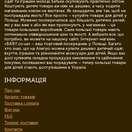
одяг та іграшки молоді батьки скуповують практично оптом.
Коштують дитячі товари аж ніяк не дешево, а часу ходити
магазинами зовсім не вистачає. Як заощадити, але так, щоб не
постраждала якість? Все просто – купуйте товари для дітей у
Польщі. Можемо посперечатися, що більшість дитячих речей,
які у вас вже є або які вам пропонують у магазинах – це
товари польських виробників. Саме польські товари мають
оптимальне співвідношення ціни та якості. А вибрати все, що
потрібно, ви можете на нашому сайті. Інтернет-магазин
«BABY.co.ua» – ваш торговий посередник у Польщі. Багато
хто знає, що на Алегро можна купити дешево дитячий одяг,
взуття, іграшки та різноманітні аксесуари для дітей. Якщо вас
досі зупиняла складна процедура замовлення та здійснення
покупки, поспішаємо вас порадувати – тепер польські товари
для дітей стають доступнішими в Україні.
ІНФОРМАЦІЯ
Про нас
Каталог товарів
Доставка і оплата
Відгуки
FAQ
Трекінг доставки
Контакти