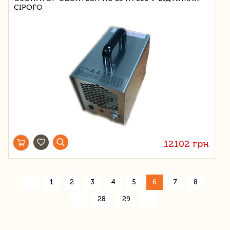
СІРОГО
12102 грн
«
1
2
3
4
5
6
7
8
»
...
28
29