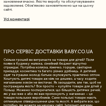
замовлення вчасно. Якістю виробу та обслуговуванням
задоволенні. Обов'язково замовлятимемо ще на цьому
сайті.
Усі коментарі
ПРО СЕРВІС ДОСТАВКИ BABY.CO.UA
Скільки грошей ви витрачаєте на товари для дітей? Після
появи в будинку малюка, сімейний бюджет відчутно
страждає. Потрібна коляска, ліжечко, горщик, санітарне
приладдя, косметика та багато різних дрібниць. А дитячий
одяг та іграшки молоді батьки скуповують практично оптом.
Коштують дитячі товари аж ніяк не дешево, а часу ходити
магазинами зовсім не вистачає. Як заощадити, але так, щоб не
постраждала якість? Все просто – купуйте товари для дітей у
Польщі. Можемо посперечатися, що більшість дитячих речей,
які у вас вже є або які вам пропонують у магазинах – це
товари польських виробників. Саме польські товари мають
оптимальне співвідношення ціни та якості. А вибрати все, що
потрібно, ви можете на нашому сайті. Інтернет-магазин