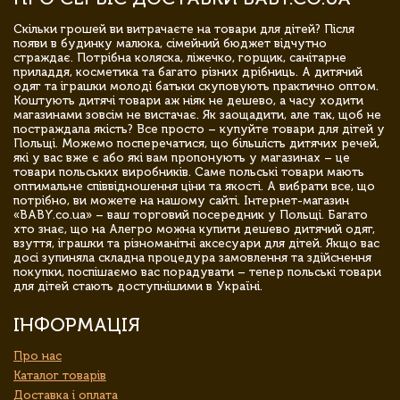
Скільки грошей ви витрачаєте на товари для дітей? Після
появи в будинку малюка, сімейний бюджет відчутно
страждає. Потрібна коляска, ліжечко, горщик, санітарне
приладдя, косметика та багато різних дрібниць. А дитячий
одяг та іграшки молоді батьки скуповують практично оптом.
Коштують дитячі товари аж ніяк не дешево, а часу ходити
магазинами зовсім не вистачає. Як заощадити, але так, щоб не
постраждала якість? Все просто – купуйте товари для дітей у
Польщі. Можемо посперечатися, що більшість дитячих речей,
які у вас вже є або які вам пропонують у магазинах – це
товари польських виробників. Саме польські товари мають
оптимальне співвідношення ціни та якості. А вибрати все, що
потрібно, ви можете на нашому сайті. Інтернет-магазин
«BABY.co.ua» – ваш торговий посередник у Польщі. Багато
хто знає, що на Алегро можна купити дешево дитячий одяг,
взуття, іграшки та різноманітні аксесуари для дітей. Якщо вас
досі зупиняла складна процедура замовлення та здійснення
покупки, поспішаємо вас порадувати – тепер польські товари
для дітей стають доступнішими в Україні.
ІНФОРМАЦІЯ
Про нас
Каталог товарів
Доставка і оплата