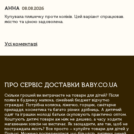
АННА
08.08.2026
Купувала пляшечку проти коліків. Цей варіант спрацював.
якістю та ціною задоволена.
Усі коментарі
ПРО СЕРВІС ДОСТАВКИ BABY.CO.UA
Скільки грошей ви витрачаєте на товари для дітей? Після
появи в будинку малюка, сімейний бюджет відчутно
страждає. Потрібна коляска, ліжечко, горщик, санітарне
приладдя, косметика та багато різних дрібниць. А дитячий
одяг та іграшки молоді батьки скуповують практично оптом.
Коштують дитячі товари аж ніяк не дешево, а часу ходити
магазинами зовсім не вистачає. Як заощадити, але так, щоб не
постраждала якість? Все просто – купуйте товари для дітей у
Польщі. Можемо посперечатися, що більшість дитячих речей,