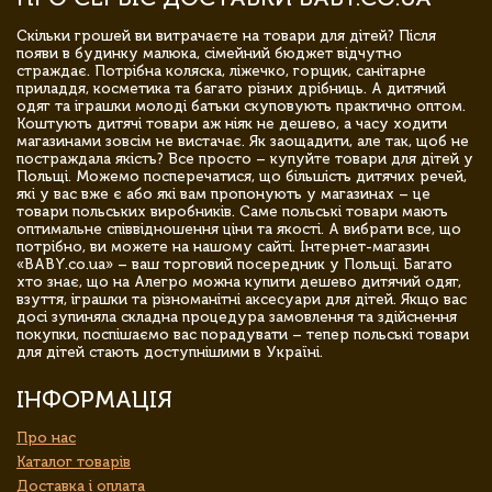
Скільки грошей ви витрачаєте на товари для дітей? Після
появи в будинку малюка, сімейний бюджет відчутно
страждає. Потрібна коляска, ліжечко, горщик, санітарне
приладдя, косметика та багато різних дрібниць. А дитячий
одяг та іграшки молоді батьки скуповують практично оптом.
Коштують дитячі товари аж ніяк не дешево, а часу ходити
магазинами зовсім не вистачає. Як заощадити, але так, щоб не
постраждала якість? Все просто – купуйте товари для дітей у
Польщі. Можемо посперечатися, що більшість дитячих речей,
які у вас вже є або які вам пропонують у магазинах – це
товари польських виробників. Саме польські товари мають
оптимальне співвідношення ціни та якості. А вибрати все, що
потрібно, ви можете на нашому сайті. Інтернет-магазин
«BABY.co.ua» – ваш торговий посередник у Польщі. Багато
хто знає, що на Алегро можна купити дешево дитячий одяг,
взуття, іграшки та різноманітні аксесуари для дітей. Якщо вас
досі зупиняла складна процедура замовлення та здійснення
покупки, поспішаємо вас порадувати – тепер польські товари
для дітей стають доступнішими в Україні.
ІНФОРМАЦІЯ
Про нас
Каталог товарів
Доставка і оплата