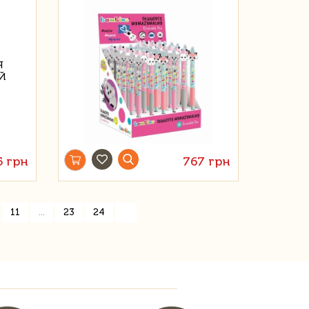
5 грн
767 грн
»
11
...
23
24