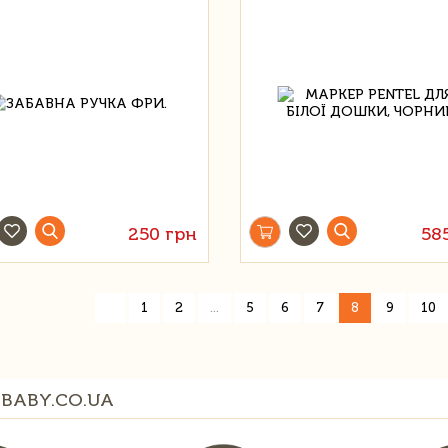
250 грн
58
«
1
2
...
5
6
7
8
9
10
BABY.CO.UA