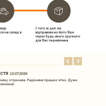
овар
І того ж дня ми
ся на склад в
відправляємо його Вам
через будь-якого зручного
для Вас перевізника
АСТЯ
ПОГОРЕЛО
10.07.2026
илку отримала. Радіоняня працює чітко. Дуже
Отримали віз
оволена!
Доставка з 
завжди була 