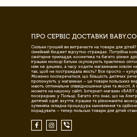
ПРО СЕРВІС ДОСТАВКИ BABY.CO
Скільки грошей ви витрачаєте на товари для дітей?
сімейний бюджет відчутно страждає. Потрібна коля
санітарне приладдя, косметика та багато різних дрі
іграшки молоді батьки скуповують практично опто
ніяк не дешево, а часу ходити магазинами зовсім не
так, щоб не постраждала якість? Все просто – купу
Можемо посперечатися, що більшість дитячих речей,
пропонують у магазинах – це товари польських вир
мають оптимальне співвідношення ціни та якості. А 
можете на нашому сайті. Інтернет-магазин «BABY.
посередник у Польщі. Багато хто знає, що на Але
дитячий одяг, взуття, іграшки та різноманітні аксес
зупиняла складна процедура замовлення та здійсне
порадувати – тепер польські товари для дітей стаю