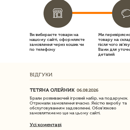
Ви вибираєте товари на
Ми перевіряємо
нашому сайті, оформляєте
товару на склад
замовлення через кошик чи
після чого зв'яз
по телефону
Вами для уточн
деталей
ВІДГУКИ
ТЕТЯНА ОЛЕЙНИК
06.08.2026
ачество
Брали розвиваючий ігровий набір, на подарунок.
Отримали замовлення вчасно. Якістю виробу та
обслуговуванням задоволенні. Обов'язково
замовлятимемо ще на цьому сайті.
Усі коментарі