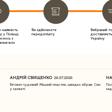
 наявність
Ви здійснюєте
Вибраний т
і у Польщі,
передоплату
доставляєть
уємось з
Україну
ення всіх
АНДРІЙ СВИЩЕНКО
Н
26.07.2026
Біговел чудовий! Міцний пластик, швидко зібрав. Син
Пос
у захваті.
зад