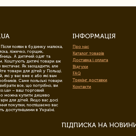
.UA
ІНФОРМАЦІЯ
 Після появи в будинку малюка,
Про нас
ска, ліжечко, горщик,
Каталог товарів
бниць. А дитячий одяг та
Доставка і оплата
м. Коштують дитячі товари аж
 вистачає. Як заощадити, але
Відгуки
йте товари для дітей у Польщі.
FAQ
 які у вас вже є або які вам
Трекінг доставки
обників. Саме польські товари
вибрати все, що потрібно, ви
Контакти
co.ua» – ваш торговий
гро можна купити дешево
уари для дітей. Якщо вас досі
ння покупки, поспішаємо вас
ть доступнішими в Україні.
ПІДПИСКА НА НОВИН