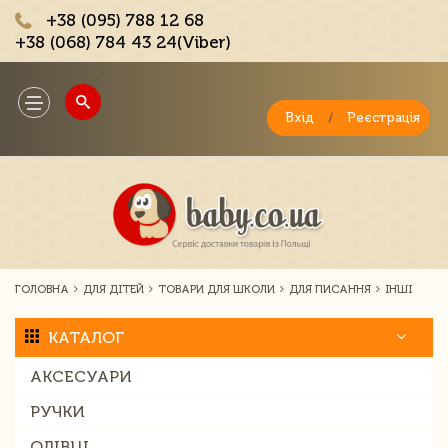
+38 (095) 788 12 68
+38 (068) 784 43 24(Viber)
;
Toggle
navigation
Вхід
/
Реєстрація
ГОЛОВНА
ДЛЯ ДІТЕЙ
ТОВАРИ ДЛЯ ШКОЛИ
ДЛЯ ПИСАННЯ
ІНШІ
КАТАЛОГ
АКСЕСУАРИ
РУЧКИ
ОЛІВЦІ