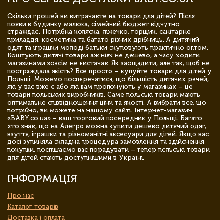
Скільки грошей ви витрачаєте на товари для дітей? Після
появи в будинку малюка, сімейний бюджет відчутно
страждає. Потрібна коляска, ліжечко, горщик, санітарне
приладдя, косметика та багато різних дрібниць. А дитячий
одяг та іграшки молоді батьки скуповують практично оптом.
Коштують дитячі товари аж ніяк не дешево, а часу ходити
магазинами зовсім не вистачає. Як заощадити, але так, щоб не
постраждала якість? Все просто – купуйте товари для дітей у
Польщі. Можемо посперечатися, що більшість дитячих речей,
які у вас вже є або які вам пропонують у магазинах – це
товари польських виробників. Саме польські товари мають
оптимальне співвідношення ціни та якості. А вибрати все, що
потрібно, ви можете на нашому сайті. Інтернет-магазин
«BABY.co.ua» – ваш торговий посередник у Польщі. Багато
хто знає, що на Алегро можна купити дешево дитячий одяг,
взуття, іграшки та різноманітні аксесуари для дітей. Якщо вас
досі зупиняла складна процедура замовлення та здійснення
покупки, поспішаємо вас порадувати – тепер польські товари
для дітей стають доступнішими в Україні.
ІНФОРМАЦІЯ
Про нас
Каталог товарів
Доставка і оплата