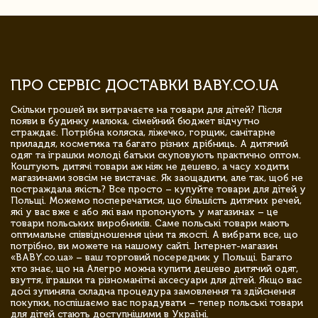
ПРО СЕРВІС ДОСТАВКИ BABY.CO.UA
Скільки грошей ви витрачаєте на товари для дітей? Після
появи в будинку малюка, сімейний бюджет відчутно
страждає. Потрібна коляска, ліжечко, горщик, санітарне
приладдя, косметика та багато різних дрібниць. А дитячий
одяг та іграшки молоді батьки скуповують практично оптом.
Коштують дитячі товари аж ніяк не дешево, а часу ходити
магазинами зовсім не вистачає. Як заощадити, але так, щоб не
постраждала якість? Все просто – купуйте товари для дітей у
Польщі. Можемо посперечатися, що більшість дитячих речей,
які у вас вже є або які вам пропонують у магазинах – це
товари польських виробників. Саме польські товари мають
оптимальне співвідношення ціни та якості. А вибрати все, що
потрібно, ви можете на нашому сайті. Інтернет-магазин
«BABY.co.ua» – ваш торговий посередник у Польщі. Багато
хто знає, що на Алегро можна купити дешево дитячий одяг,
взуття, іграшки та різноманітні аксесуари для дітей. Якщо вас
досі зупиняла складна процедура замовлення та здійснення
покупки, поспішаємо вас порадувати – тепер польські товари
для дітей стають доступнішими в Україні.