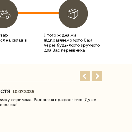
овар
І того ж дня ми
ся на склад в
відправляємо його Вам
через будь-якого зручного
для Вас перевізника
АСТЯ
ПОГОРЕЛО
10.07.2026
илку отримала. Радіоняня працює чітко. Дуже
Отримали віз
оволена!
Доставка з 
завжди була 