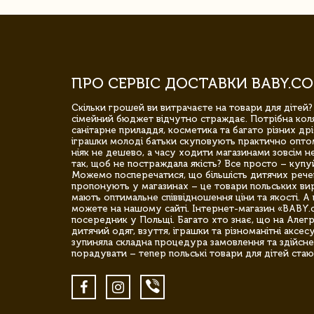
ПРО СЕРВІС ДОСТАВКИ BABY.CO
Скільки грошей ви витрачаєте на товари для дітей?
сімейний бюджет відчутно страждає. Потрібна коля
санітарне приладдя, косметика та багато різних дрі
іграшки молоді батьки скуповують практично опто
ніяк не дешево, а часу ходити магазинами зовсім не
так, щоб не постраждала якість? Все просто – купу
Можемо посперечатися, що більшість дитячих речей,
пропонують у магазинах – це товари польських вир
мають оптимальне співвідношення ціни та якості. А 
можете на нашому сайті. Інтернет-магазин «BABY.
посередник у Польщі. Багато хто знає, що на Але
дитячий одяг, взуття, іграшки та різноманітні аксес
зупиняла складна процедура замовлення та здійсне
порадувати – тепер польські товари для дітей стаю