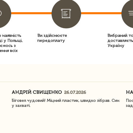
 наявність
Ви здійснюєте
Вибраний т
і у Польщі,
передоплату
доставляєть
уємось з
Україну
ення всіх
АНДРІЙ СВИЩЕНКО
Н
26.07.2026
Біговел чудовий! Міцний пластик, швидко зібрав. Син
Пос
у захваті.
зад