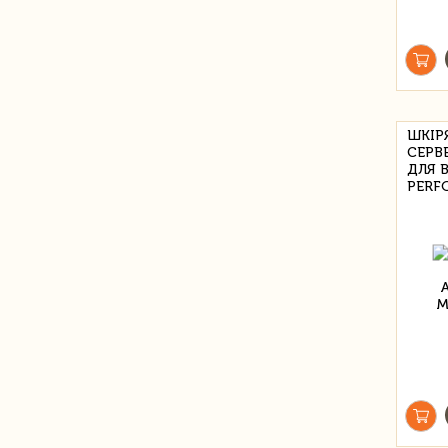
ШКІР
СЕРВ
ДЛЯ 
PERF