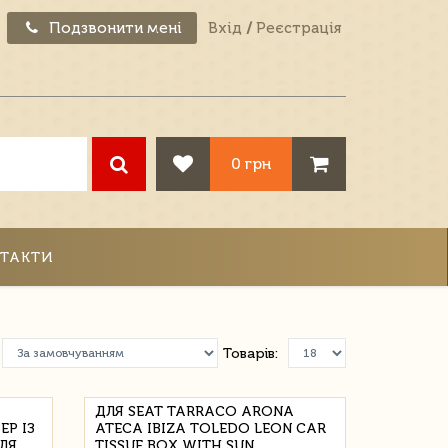
Подзвонити мені
Вхід
/
Реєстрація
0 грн
ТАКТИ
Товарів:
ДЛЯ SEAT TARRACO ARONA
Р ІЗ
ATECA IBIZA TOLEDO LEON CAR
ЛЯ
TISSUE BOX WITH SUN