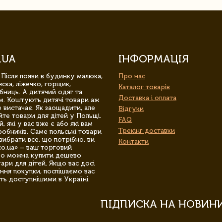
.UA
ІНФОРМАЦІЯ
 Після появи в будинку малюка,
Про нас
ска, ліжечко, горщик,
Каталог товарів
бниць. А дитячий одяг та
Доставка і оплата
м. Коштують дитячі товари аж
 вистачає. Як заощадити, але
Відгуки
йте товари для дітей у Польщі.
FAQ
 які у вас вже є або які вам
Трекінг доставки
обників. Саме польські товари
вибрати все, що потрібно, ви
Контакти
co.ua» – ваш торговий
гро можна купити дешево
уари для дітей. Якщо вас досі
ння покупки, поспішаємо вас
ть доступнішими в Україні.
ПІДПИСКА НА НОВИН