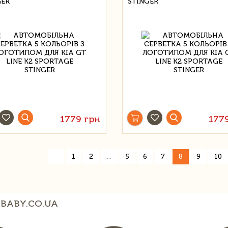
GER
STINGER
1779 грн
177
«
1
2
...
5
6
7
8
9
10
BABY.CO.UA