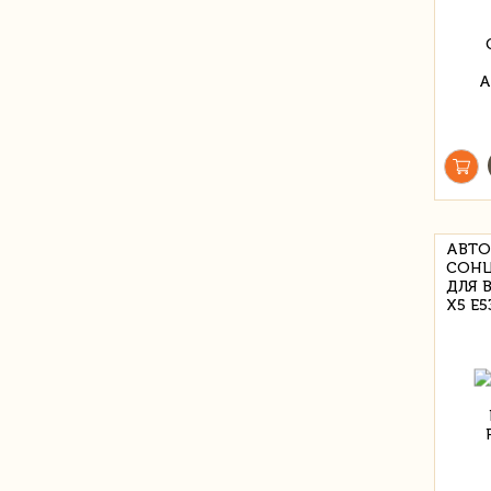
АВТО
СОНЦ
ДЛЯ B
X5 E5