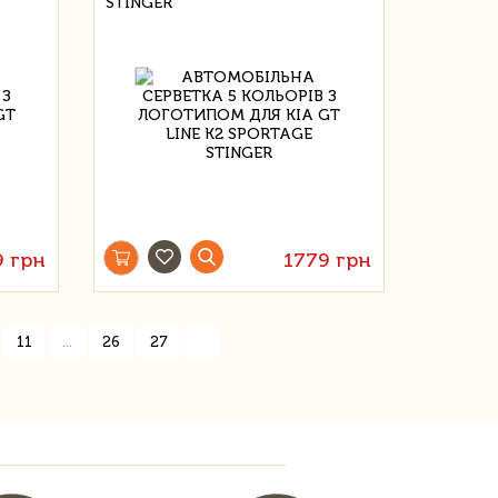
STINGER
9 грн
1779 грн
»
11
...
26
27