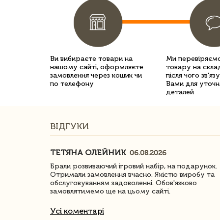
Ви вибираєте товари на
Ми перевіряємо
нашому сайті, оформляєте
товару на склад
замовлення через кошик чи
після чого зв'яз
по телефону
Вами для уточн
деталей
ВІДГУКИ
ТЕТЯНА ОЛЕЙНИК
06.08.2026
ачество
Брали розвиваючий ігровий набір, на подарунок.
Отримали замовлення вчасно. Якістю виробу та
обслуговуванням задоволенні. Обов'язково
замовлятимемо ще на цьому сайті.
Усі коментарі