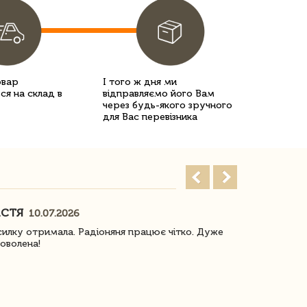
овар
І того ж дня ми
ся на склад в
відправляємо його Вам
через будь-якого зручного
для Вас перевізника
АСТЯ
ПОГОРЕЛО
10.07.2026
илку отримала. Радіоняня працює чітко. Дуже
Отримали віз
оволена!
Доставка з 
завжди була 