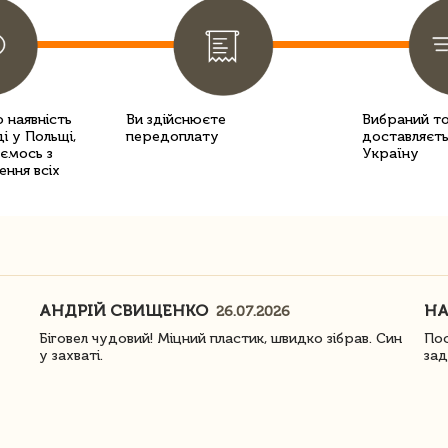
 наявність
Ви здійснюєте
Вибраний т
і у Польщі,
передоплату
доставляєть
уємось з
Україну
ення всіх
АНДРІЙ СВИЩЕНКО
Н
26.07.2026
Біговел чудовий! Міцний пластик, швидко зібрав. Син
Пос
у захваті.
зад