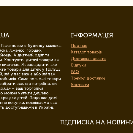
.UA
ІНФОРМАЦІЯ
 Після появи в будинку малюка,
Про нас
ска, ліжечко, горщик,
Каталог товарів
бниць. А дитячий одяг та
Доставка і оплата
м. Коштують дитячі товари аж
 вистачає. Як заощадити, але
Відгуки
йте товари для дітей у Польщі.
FAQ
 які у вас вже є або які вам
Трекінг доставки
обників. Саме польські товари
вибрати все, що потрібно, ви
Контакти
co.ua» – ваш торговий
гро можна купити дешево
уари для дітей. Якщо вас досі
ння покупки, поспішаємо вас
ть доступнішими в Україні.
ПІДПИСКА НА НОВИН