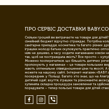
ПРО СЕРВІС ДОСТАВКИ BABY.CO
Скільки грошей ви витрачаєте на товари для дітей?
сімейний бюджет відчутно страждає. Потрібна коля
санітарне приладдя, косметика та багато різних дрі
іграшки молоді батьки скуповують практично опто
ніяк не дешево, а часу ходити магазинами зовсім не
так, щоб не постраждала якість? Все просто – купу
Можемо посперечатися, що більшість дитячих речей,
пропонують у магазинах – це товари польських вир
мають оптимальне співвідношення ціни та якості. А 
можете на нашому сайті. Інтернет-магазин «BABY.
посередник у Польщі. Багато хто знає, що на Але
дитячий одяг, взуття, іграшки та різноманітні аксес
зупиняла складна процедура замовлення та здійсне
порадувати – тепер польські товари для дітей стаю