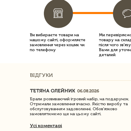
Ви вибираєте товари на
Ми перевіряємо
нашому сайті, оформляєте
товару на склад
замовлення через кошик чи
після чого зв'яз
по телефону
Вами для уточн
деталей
ВІДГУКИ
ТЕТЯНА ОЛЕЙНИК
06.08.2026
ачество
Брали розвиваючий ігровий набір, на подарунок.
Отримали замовлення вчасно. Якістю виробу та
обслуговуванням задоволенні. Обов'язково
замовлятимемо ще на цьому сайті.
Усі коментарі