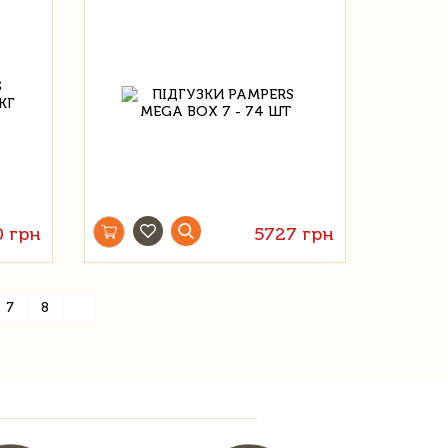
0 грн
5727 грн
»
7
8