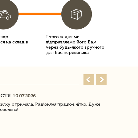
овар
І того ж дня ми
ся на склад в
відправляємо його Вам
через будь-якого зручного
для Вас перевізника
АСТЯ
ПОГОРЕЛО
10.07.2026
илку отримала. Радіоняня працює чітко. Дуже
Отримали віз
оволена!
Доставка з 
завжди була 