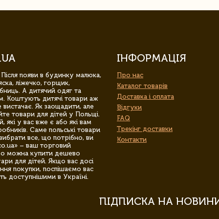
.UA
ІНФОРМАЦІЯ
 Після появи в будинку малюка,
Про нас
ска, ліжечко, горщик,
Каталог товарів
бниць. А дитячий одяг та
Доставка і оплата
м. Коштують дитячі товари аж
 вистачає. Як заощадити, але
Відгуки
йте товари для дітей у Польщі.
FAQ
 які у вас вже є або які вам
Трекінг доставки
обників. Саме польські товари
вибрати все, що потрібно, ви
Контакти
co.ua» – ваш торговий
гро можна купити дешево
уари для дітей. Якщо вас досі
ння покупки, поспішаємо вас
ть доступнішими в Україні.
ПІДПИСКА НА НОВИН