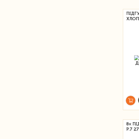
ПІДГ
ХЛОПЧ
8× П
Р.7 2