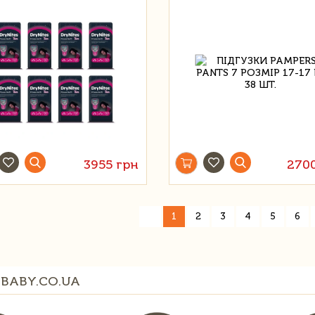
3955 грн
270
«
1
2
3
4
5
6
BABY.CO.UA