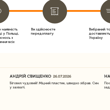
 наявність
Ви здійснюєте
Вибраний т
і у Польщі,
передоплату
доставляєть
уємось з
Україну
ення всіх
АНДРІЙ СВИЩЕНКО
Н
26.07.2026
Біговел чудовий! Міцний пластик, швидко зібрав. Син
Пос
у захваті.
зад