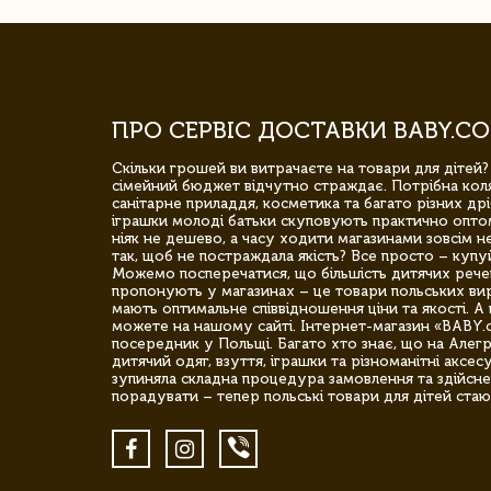
ПРО СЕРВІС ДОСТАВКИ BABY.CO
Скільки грошей ви витрачаєте на товари для дітей?
сімейний бюджет відчутно страждає. Потрібна коля
санітарне приладдя, косметика та багато різних дрі
іграшки молоді батьки скуповують практично опто
ніяк не дешево, а часу ходити магазинами зовсім не
так, щоб не постраждала якість? Все просто – купу
Можемо посперечатися, що більшість дитячих речей,
пропонують у магазинах – це товари польських вир
мають оптимальне співвідношення ціни та якості. А 
можете на нашому сайті. Інтернет-магазин «BABY.
посередник у Польщі. Багато хто знає, що на Але
дитячий одяг, взуття, іграшки та різноманітні аксес
зупиняла складна процедура замовлення та здійсне
порадувати – тепер польські товари для дітей стаю