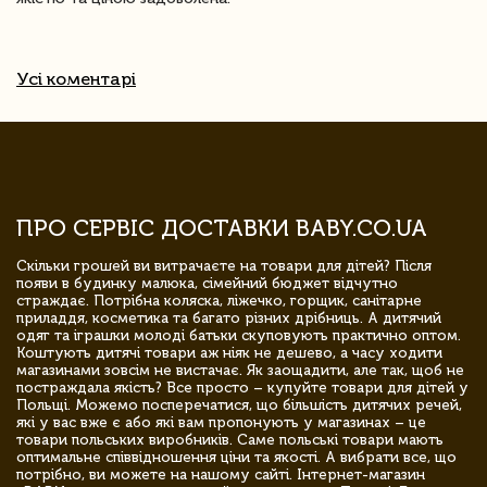
Усі коментарі
ПРО СЕРВІС ДОСТАВКИ BABY.CO.UA
Скільки грошей ви витрачаєте на товари для дітей? Після
появи в будинку малюка, сімейний бюджет відчутно
страждає. Потрібна коляска, ліжечко, горщик, санітарне
приладдя, косметика та багато різних дрібниць. А дитячий
одяг та іграшки молоді батьки скуповують практично оптом.
Коштують дитячі товари аж ніяк не дешево, а часу ходити
магазинами зовсім не вистачає. Як заощадити, але так, щоб не
постраждала якість? Все просто – купуйте товари для дітей у
Польщі. Можемо посперечатися, що більшість дитячих речей,
які у вас вже є або які вам пропонують у магазинах – це
товари польських виробників. Саме польські товари мають
оптимальне співвідношення ціни та якості. А вибрати все, що
потрібно, ви можете на нашому сайті. Інтернет-магазин