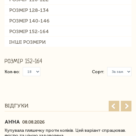
РОЗМІР 128-134
РОЗМІР 140-146
РОЗМІР 152-164
ІНШІ РОЗМІРИ
РОЗМІР 152-164
Кол-во:
Сорт:
ВІДГУКИ
АННА
08.08.2026
Купувала пляшечку проти коліків. Цей варіант спрацював.
якістю та ціною задоволена.