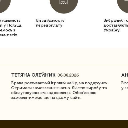
 наявність
Ви здійснюєте
Вибраний т
і у Польщі,
передоплату
доставляєть
уємось з
Україну
ення всіх
ТЕТЯНА ОЛЕЙНИК
АН
06.08.2026
Брали розвиваючий ігровий набір, на подарунок.
Біг
Отримали замовлення вчасно. Якістю виробу та
у з
обслуговуванням задоволенні. Обов'язково
замовлятимемо ще на цьому сайті.