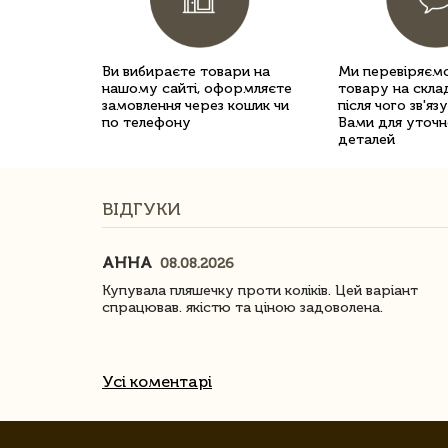
Ви вибираєте товари на
Ми перевіряємо
нашому сайті, оформляєте
товару на склад
замовлення через кошик чи
після чого зв'яз
по телефону
Вами для уточн
деталей
ВІДГУКИ
АННА
08.08.2026
ачество
Купувала пляшечку проти коліків. Цей варіант
спрацював. якістю та ціною задоволена.
Усі коментарі