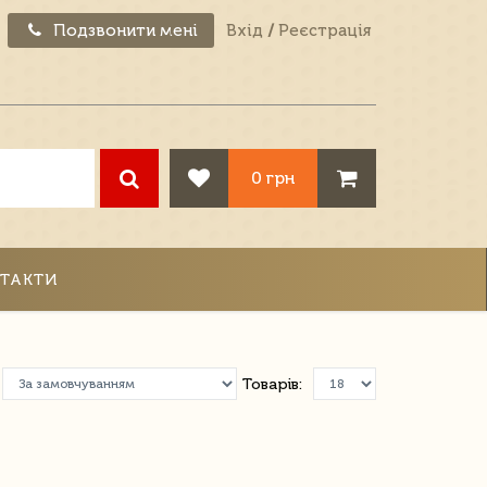
Подзвонити мені
Вхід
/
Реєстрація
0 грн
ТАКТИ
Товарів: