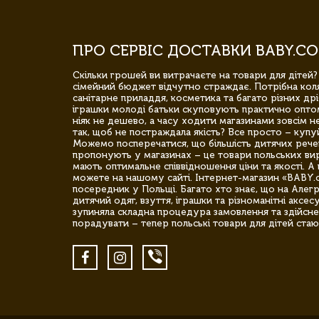
ПРО СЕРВІС ДОСТАВКИ BABY.CO
Скільки грошей ви витрачаєте на товари для дітей?
сімейний бюджет відчутно страждає. Потрібна коля
санітарне приладдя, косметика та багато різних дрі
іграшки молоді батьки скуповують практично опто
ніяк не дешево, а часу ходити магазинами зовсім не
так, щоб не постраждала якість? Все просто – купу
Можемо посперечатися, що більшість дитячих речей,
пропонують у магазинах – це товари польських вир
мають оптимальне співвідношення ціни та якості. А 
можете на нашому сайті. Інтернет-магазин «BABY.
посередник у Польщі. Багато хто знає, що на Але
дитячий одяг, взуття, іграшки та різноманітні аксес
зупиняла складна процедура замовлення та здійсне
порадувати – тепер польські товари для дітей стаю