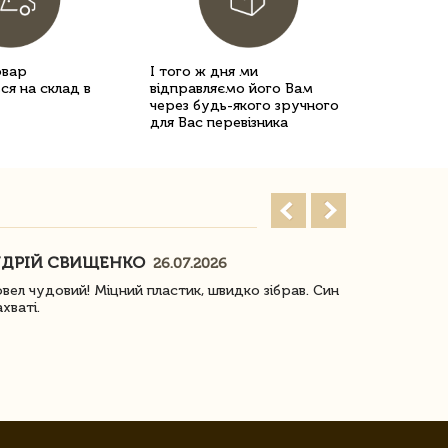
овар
І того ж дня ми
ся на склад в
відправляємо його Вам
через будь-якого зручного
для Вас перевізника
ДРІЙ СВИЩЕНКО
НАСТЯ
26.07.2026
18
овел чудовий! Міцний пластик, швидко зібрав. Син
Посилку отр
ахваті.
задоволена!