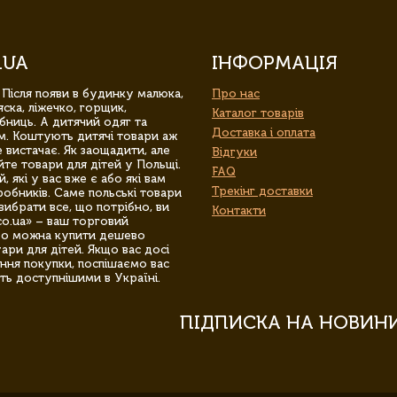
.UA
ІНФОРМАЦІЯ
 Після появи в будинку малюка,
Про нас
ска, ліжечко, горщик,
Каталог товарів
бниць. А дитячий одяг та
Доставка і оплата
м. Коштують дитячі товари аж
 вистачає. Як заощадити, але
Відгуки
йте товари для дітей у Польщі.
FAQ
 які у вас вже є або які вам
Трекінг доставки
обників. Саме польські товари
вибрати все, що потрібно, ви
Контакти
co.ua» – ваш торговий
гро можна купити дешево
уари для дітей. Якщо вас досі
ння покупки, поспішаємо вас
ть доступнішими в Україні.
ПІДПИСКА НА НОВИН