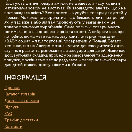
Коштують дитячі товари аж ніяк не дешево, а часу ходити
магазинами зовсім не вистачає. Як заощадити, але так, щоб не
постраждала якість? Все просто – купуйте товари для дітей у
Польщі. Можемо посперечатися, що більшість дитячих речей,
які у вас вже є або які вам пропонують у магазинах – це
товари польських виробників. Саме польські товари мають
оптимальне співвідношення ціни та якості. А вибрати все, що
потрібно, ви можете на нашому сайті. Інтернет-магазин
«BABY.co.ua» – ваш торговий посередник у Польщі. Багато
хто знає, що на Алегро можна купити дешево дитячий одяг,
взуття, іграшки та різноманітні аксесуари для дітей. Якщо вас
досі зупиняла складна процедура замовлення та здійснення
покупки, поспішаємо вас порадувати – тепер польські товари
для дітей стають доступнішими в Україні.
ІНФОРМАЦІЯ
Про нас
Каталог товарів
Доставка і оплата
Відгуки
FAQ
Трекінг доставки
Контакти