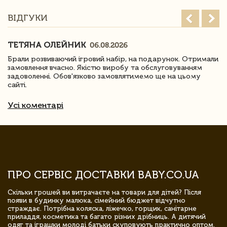
ВІДГУКИ
ТЕТЯНА ОЛЕЙНИК
06.08.2026
Брали розвиваючий ігровий набір, на подарунок. Отримали
замовлення вчасно. Якістю виробу та обслуговуванням
задоволенні. Обов'язково замовлятимемо ще на цьому
сайті.
Усі коментарі
ПРО СЕРВІС ДОСТАВКИ BABY.CO.UA
Скільки грошей ви витрачаєте на товари для дітей? Після
появи в будинку малюка, сімейний бюджет відчутно
страждає. Потрібна коляска, ліжечко, горщик, санітарне
приладдя, косметика та багато різних дрібниць. А дитячий
одяг та іграшки молоді батьки скуповують практично оптом.