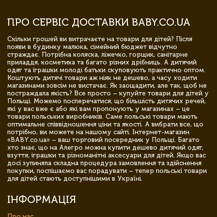
ПРО СЕРВІС ДОСТАВКИ BABY.CO.UA
Скільки грошей ви витрачаєте на товари для дітей? Після
появи в будинку малюка, сімейний бюджет відчутно
страждає. Потрібна коляска, ліжечко, горщик, санітарне
приладдя, косметика та багато різних дрібниць. А дитячий
одяг та іграшки молоді батьки скуповують практично оптом.
Коштують дитячі товари аж ніяк не дешево, а часу ходити
магазинами зовсім не вистачає. Як заощадити, але так, щоб не
постраждала якість? Все просто – купуйте товари для дітей у
Польщі. Можемо посперечатися, що більшість дитячих речей,
які у вас вже є або які вам пропонують у магазинах – це
товари польських виробників. Саме польські товари мають
оптимальне співвідношення ціни та якості. А вибрати все, що
потрібно, ви можете на нашому сайті. Інтернет-магазин
«BABY.co.ua» – ваш торговий посередник у Польщі. Багато
хто знає, що на Алегро можна купити дешево дитячий одяг,
взуття, іграшки та різноманітні аксесуари для дітей. Якщо вас
досі зупиняла складна процедура замовлення та здійснення
покупки, поспішаємо вас порадувати – тепер польські товари
для дітей стають доступнішими в Україні.
ІНФОРМАЦІЯ
Про нас