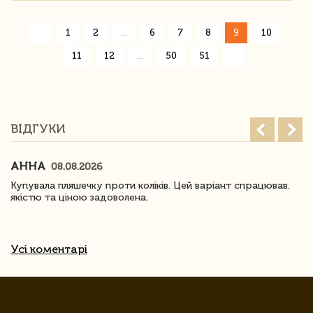
«
1
2
...
6
7
8
9
10
»
11
12
...
50
51
ВІДГУКИ
АННА
08.08.2026
Купувала пляшечку проти коліків. Цей варіант спрацював.
якістю та ціною задоволена.
Усі коментарі