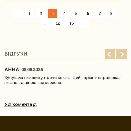
«
1
2
3
4
5
6
7
8
»
...
12
13
ВІДГУКИ
АННА
08.08.2026
Купувала пляшечку проти коліків. Цей варіант спрацював.
якістю та ціною задоволена.
Усі коментарі