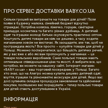
ПРО СЕРВІС ДОСТАВКИ BABY.CO.UA
Скільки грошей ви витрачаєте на товари для дітей? Після
появи в будинку малюка, сімейний бюджет відчутно
страждає. Потрібна коляска, ліжечко, горщик, санітарне
приладдя, косметика та багато різних дрібниць. А дитячий
одяг та іграшки молоді батьки скуповують практично оптом.
Коштують дитячі товари аж ніяк не дешево, а часу ходити
магазинами зовсім не вистачає. Як заощадити, але так, щоб не
постраждала якість? Все просто – купуйте товари для дітей у
Польщі. Можемо посперечатися, що більшість дитячих речей,
які у вас вже є або які вам пропонують у магазинах – це
товари польських виробників. Саме польські товари мають
оптимальне співвідношення ціни та якості. А вибрати все, що
потрібно, ви можете на нашому сайті. Інтернет-магазин
«BABY.co.ua» – ваш торговий посередник у Польщі. Багато
хто знає, що на Алегро можна купити дешево дитячий одяг,
взуття, іграшки та різноманітні аксесуари для дітей. Якщо вас
досі зупиняла складна процедура замовлення та здійснення
покупки, поспішаємо вас порадувати – тепер польські товари
для дітей стають доступнішими в Україні.
ІНФОРМАЦІЯ
Про нас