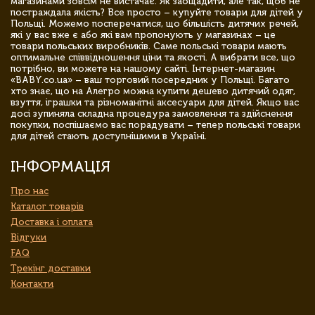
магазинами зовсім не вистачає. Як заощадити, але так, щоб не
постраждала якість? Все просто – купуйте товари для дітей у
Польщі. Можемо посперечатися, що більшість дитячих речей,
які у вас вже є або які вам пропонують у магазинах – це
товари польських виробників. Саме польські товари мають
оптимальне співвідношення ціни та якості. А вибрати все, що
потрібно, ви можете на нашому сайті. Інтернет-магазин
«BABY.co.ua» – ваш торговий посередник у Польщі. Багато
хто знає, що на Алегро можна купити дешево дитячий одяг,
взуття, іграшки та різноманітні аксесуари для дітей. Якщо вас
досі зупиняла складна процедура замовлення та здійснення
покупки, поспішаємо вас порадувати – тепер польські товари
для дітей стають доступнішими в Україні.
ІНФОРМАЦІЯ
Про нас
Каталог товарів
Доставка і оплата
Відгуки
FAQ
Трекінг доставки
Контакти