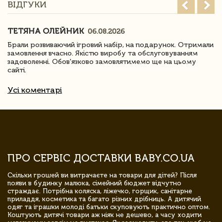
ВІДГУКИ
ТЕТЯНА ОЛЕЙНИК
06.08.2026
Брали розвиваючий ігровий набір, на подарунок. Отримали
замовлення вчасно. Якістю виробу та обслуговуванням
задоволенні. Обов'язково замовлятимемо ще на цьому
сайті.
Усі коментарі
ПРО СЕРВІС ДОСТАВКИ BABY.CO.UA
Скільки грошей ви витрачаєте на товари для дітей? Після
появи в будинку малюка, сімейний бюджет відчутно
страждає. Потрібна коляска, ліжечко, горщик, санітарне
приладдя, косметика та багато різних дрібниць. А дитячий
одяг та іграшки молоді батьки скуповують практично оптом.
Коштують дитячі товари аж ніяк не дешево, а часу ходити