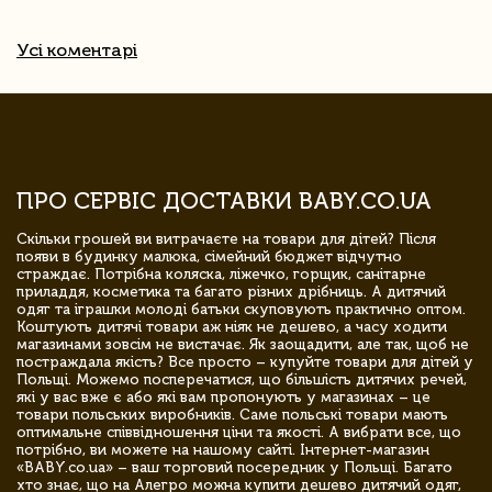
Усі коментарі
ПРО СЕРВІС ДОСТАВКИ BABY.CO.UA
Скільки грошей ви витрачаєте на товари для дітей? Після
появи в будинку малюка, сімейний бюджет відчутно
страждає. Потрібна коляска, ліжечко, горщик, санітарне
приладдя, косметика та багато різних дрібниць. А дитячий
одяг та іграшки молоді батьки скуповують практично оптом.
Коштують дитячі товари аж ніяк не дешево, а часу ходити
магазинами зовсім не вистачає. Як заощадити, але так, щоб не
постраждала якість? Все просто – купуйте товари для дітей у
Польщі. Можемо посперечатися, що більшість дитячих речей,
які у вас вже є або які вам пропонують у магазинах – це
товари польських виробників. Саме польські товари мають
оптимальне співвідношення ціни та якості. А вибрати все, що
потрібно, ви можете на нашому сайті. Інтернет-магазин
«BABY.co.ua» – ваш торговий посередник у Польщі. Багато
хто знає, що на Алегро можна купити дешево дитячий одяг,