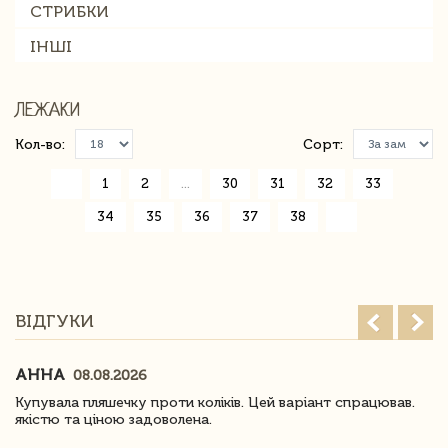
СТРИБКИ
ІНШІ
ЛЕЖАКИ
Кол-во:
Сорт:
«
1
2
...
30
31
32
33
34
35
36
37
38
»
ВІДГУКИ
АННА
08.08.2026
Купувала пляшечку проти коліків. Цей варіант спрацював.
якістю та ціною задоволена.