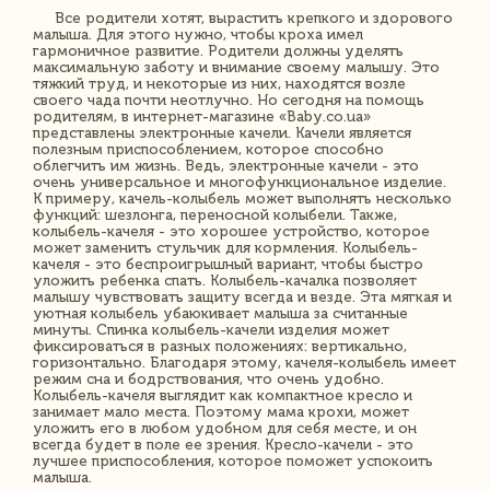
Все родители хотят, вырастить крепкого и здорового
малыша. Для этого нужно, чтобы кроха имел
гармоничное развитие. Родители должны уделять
максимальную заботу и внимание своему малышу. Это
тяжкий труд, и некоторые из них, находятся возле
своего чада почти неотлучно. Но сегодня на помощь
родителям, в интернет-магазине «Baby.co.ua»
представлены электронные качели. Качели является
полезным приспособлением, которое способно
облегчить им жизнь. Ведь, электронные качели - это
очень универсальное и многофункциональное изделие.
К примеру, качель-колыбель может выполнять несколько
функций: шезлонга, переносной колыбели. Также,
колыбель-качеля - это хорошее устройство, которое
может заменить стульчик для кормления. Колыбель-
качеля - это беспроигрышный вариант, чтобы быстро
уложить ребенка спать. Колыбель-качалка позволяет
малышу чувствовать защиту всегда и везде. Эта мягкая и
уютная колыбель убаюкивает малыша за считанные
минуты. Спинка колыбель-качели изделия может
фиксироваться в разных положениях: вертикально,
горизонтально. Благодаря этому, качеля-колыбель имеет
режим сна и бодрствования, что очень удобно.
Колыбель-качеля выглядит как компактное кресло и
занимает мало места. Поэтому мама крохи, может
уложить его в любом удобном для себя месте, и он
всегда будет в поле ее зрения. Кресло-качели - это
лучшее приспособления, которое поможет успокоить
малыша.