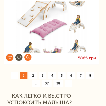
5865 грн
«
1
2
3
4
5
6
7
8
»
...
37
38
КАК ЛЕГКО И БЫСТРО
УСПОКОИТЬ МАЛЫША?