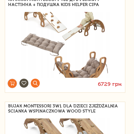
НАСТІННА + ПОДУШКА KIDS HELPER СІРА
6729 грн
BUJAK MONTESSORI 3W1 DLA DZIECI ZJEŻDŻALNIA
ŚCIANKA WSPINACZKOWA WOOD STYLE