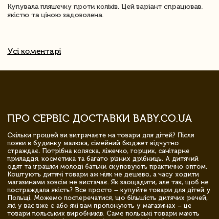
Купувала пляшечку проти коліків. Цей варіант спрацював.
якістю та ціною задоволена.
Усі коментарі
ПРО СЕРВІС ДОСТАВКИ BABY.CO.UA
Скільки грошей ви витрачаєте на товари для дітей? Після
появи в будинку малюка, сімейний бюджет відчутно
страждає. Потрібна коляска, ліжечко, горщик, санітарне
приладдя, косметика та багато різних дрібниць. А дитячий
одяг та іграшки молоді батьки скуповують практично оптом.
Коштують дитячі товари аж ніяк не дешево, а часу ходити
магазинами зовсім не вистачає. Як заощадити, але так, щоб не
постраждала якість? Все просто – купуйте товари для дітей у
Польщі. Можемо посперечатися, що більшість дитячих речей,
які у вас вже є або які вам пропонують у магазинах – це
товари польських виробників. Саме польські товари мають