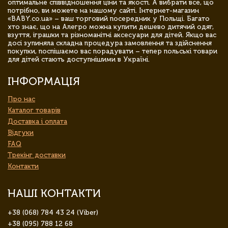
оптимальне співвідношення ціни та якості. А вибрати все, що
потрібно, ви можете на нашому сайті. Інтернет-магазин
«BABY.co.ua» – ваш торговий посередник у Польщі. Багато
хто знає, що на Алегро можна купити дешево дитячий одяг,
взуття, іграшки та різноманітні аксесуари для дітей. Якщо вас
досі зупиняла складна процедура замовлення та здійснення
покупки, поспішаємо вас порадувати – тепер польські товари
для дітей стають доступнішими в Україні.
ІНФОРМАЦІЯ
Про нас
Каталог товарів
Доставка і оплата
Відгуки
FAQ
Трекінг доставки
Контакти
НАШІ КОНТАКТИ
+38 (068) 784 43 24 (Viber)
+38 (095) 788 12 68