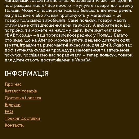
магазинами зовсім не вистачає. Як заощадити, але так, щоб не
постраждала якість? Все просто – купуйте товари для дітей у
Польщі. Можемо посперечатися, що більшість дитячих речей,
які у вас вже є або які вам пропонують у магазинах – це
товари польських виробників. Саме польські товари мають
оптимальне співвідношення ціни та якості. А вибрати все, що
потрібно, ви можете на нашому сайті. Інтернет-магазин
«BABY.co.ua» – ваш торговий посередник у Польщі. Багато
хто знає, що на Алегро можна купити дешево дитячий одяг,
взуття, іграшки та різноманітні аксесуари для дітей. Якщо вас
досі зупиняла складна процедура замовлення та здійснення
покупки, поспішаємо вас порадувати – тепер польські товари
для дітей стають доступнішими в Україні.
ІНФОРМАЦІЯ
Про нас
Каталог товарів
Доставка і оплата
Відгуки
FAQ
Трекінг доставки
Контакти