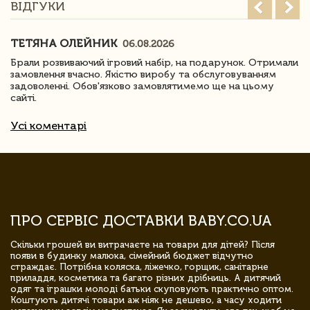
ВІДГУКИ
ТЕТЯНА ОЛЕЙНИК
06.08.2026
Брали розвиваючий ігровий набір, на подарунок. Отримали
замовлення вчасно. Якістю виробу та обслуговуванням
задоволенні. Обов'язково замовлятимемо ще на цьому
сайті.
Усі коментарі
ПРО СЕРВІС ДОСТАВКИ BABY.CO.UA
Скільки грошей ви витрачаєте на товари для дітей? Після
появи в будинку малюка, сімейний бюджет відчутно
страждає. Потрібна коляска, ліжечко, горщик, санітарне
приладдя, косметика та багато різних дрібниць. А дитячий
одяг та іграшки молоді батьки скуповують практично оптом.
Коштують дитячі товари аж ніяк не дешево, а часу ходити