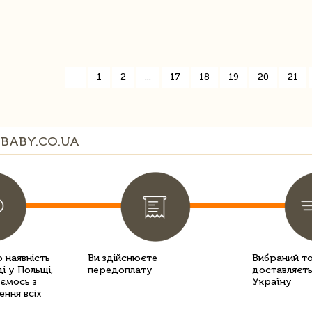
«
1
2
...
17
18
19
20
21
BABY.CO.UA
 наявність
Ви здійснюєте
Вибраний т
і у Польщі,
передоплату
доставляєть
уємось з
Україну
ення всіх