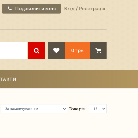
Подзвонити мені
Вхід
/
Реєстрація
0 грн
ТАКТИ
Товарів: