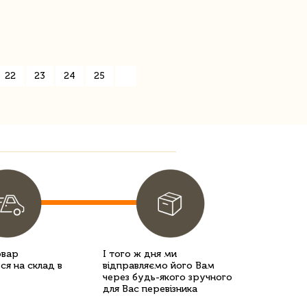
22
23
24
25
»
овар
І того ж дня ми
ся на склад в
відправляємо його Вам
через будь-якого зручного
для Вас перевізника