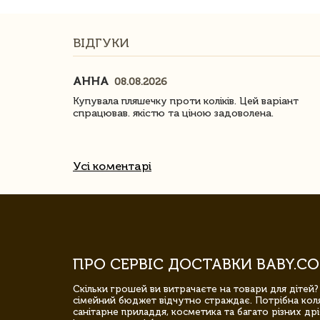
ВІДГУКИ
АННА
08.08.2026
ачество
Купувала пляшечку проти коліків. Цей варіант
спрацював. якістю та ціною задоволена.
Усі коментарі
ПРО СЕРВІС ДОСТАВКИ BABY.CO
Скільки грошей ви витрачаєте на товари для дітей?
сімейний бюджет відчутно страждає. Потрібна коля
санітарне приладдя, косметика та багато різних дрі