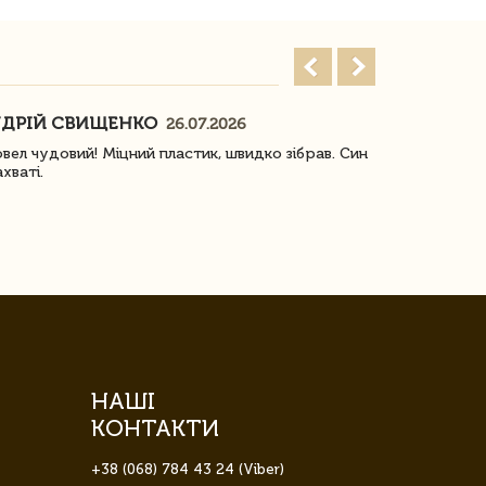
ДРІЙ СВИЩЕНКО
НАСТЯ
26.07.2026
18
овел чудовий! Міцний пластик, швидко зібрав. Син
Посилку отр
ахваті.
задоволена!
НАШІ
КОНТАКТИ
+38 (068) 784 43 24 (Viber)