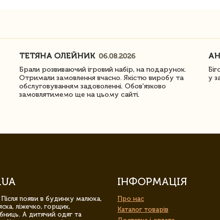
ТЕТЯНА ОЛЕЙНИК
АН
06.08.2026
Брали розвиваючий ігровий набір, на подарунок.
Біг
Отримали замовлення вчасно. Якістю виробу та
у з
обслуговуванням задоволенні. Обов'язково
замовлятимемо ще на цьому сайті.
.UA
ІНФОРМАЦІЯ
 Після появи в будинку малюка,
Про нас
ска, ліжечко, горщик,
Каталог товарів
бниць. А дитячий одяг та