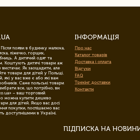
.UA
ІНФОРМАЦІЯ
 Після появи в будинку малюка,
Про нас
ска, ліжечко, горщик,
Каталог товарів
бниць. А дитячий одяг та
Доставка і оплата
м. Коштують дитячі товари аж
 вистачає. Як заощадити, але
Відгуки
йте товари для дітей у Польщі.
FAQ
 які у вас вже є або які вам
Трекінг доставки
обників. Саме польські товари
вибрати все, що потрібно, ви
Контакти
co.ua» – ваш торговий
гро можна купити дешево
уари для дітей. Якщо вас досі
ння покупки, поспішаємо вас
ть доступнішими в Україні.
ПІДПИСКА НА НОВИН