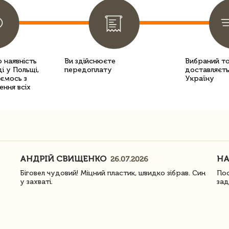
 наявність
Ви здійснюєте
Вибраний т
і у Польщі,
передоплату
доставляєть
уємось з
Україну
ення всіх
АНДРІЙ СВИЩЕНКО
Н
26.07.2026
Біговел чудовий! Міцний пластик, швидко зібрав. Син
Пос
у захваті.
зад