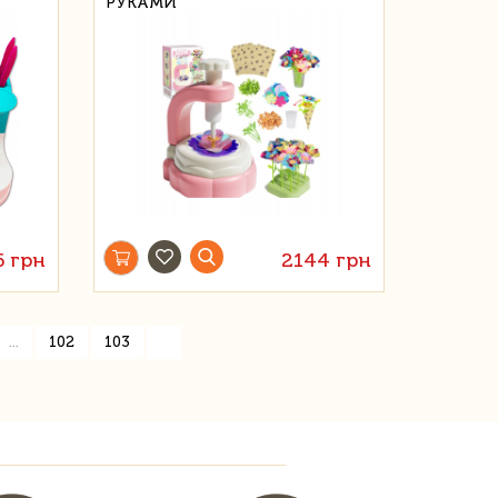
РУКАМИ
6 грн
2144 грн
»
...
102
103