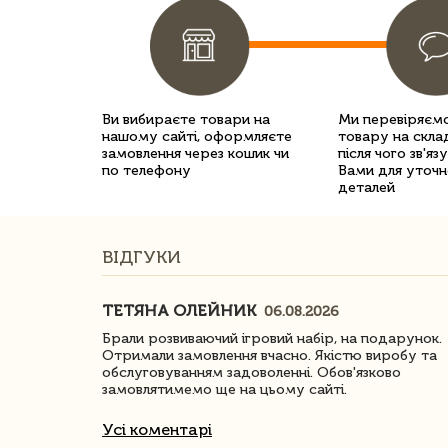
Ви вибираєте товари на
Ми перевіряємо
нашому сайті, оформляєте
товару на склад
замовлення через кошик чи
після чого зв'яз
по телефону
Вами для уточн
деталей
ВІДГУКИ
ТЕТЯНА ОЛЕЙНИК
06.08.2026
ачество
Брали розвиваючий ігровий набір, на подарунок.
Отримали замовлення вчасно. Якістю виробу та
обслуговуванням задоволенні. Обов'язково
замовлятимемо ще на цьому сайті.
Усі коментарі