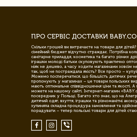
ПРО СЕРВІС ДОСТАВКИ BABY.CO
Скільки грошей ви витрачаєте на товари для дітей?
сімейний бюджет відчутно страждає. Потрібна коля
санітарне приладдя, косметика та багато різних дрі
іграшки молоді батьки скуповують практично опто
ніяк не дешево, а часу ходити магазинами зовсім не
так, щоб не постраждала якість? Все просто – купу
Можемо посперечатися, що більшість дитячих речей,
пропонують у магазинах – це товари польських вир
мають оптимальне співвідношення ціни та якості. А 
можете на нашому сайті. Інтернет-магазин «BABY.
посередник у Польщі. Багато хто знає, що на Але
дитячий одяг, взуття, іграшки та різноманітні аксес
зупиняла складна процедура замовлення та здійсне
порадувати – тепер польські товари для дітей стаю