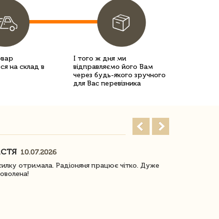
овар
І того ж дня ми
ся на склад в
відправляємо його Вам
через будь-якого зручного
для Вас перевізника
АСТЯ
ПОГОРЕЛО
10.07.2026
илку отримала. Радіоняня працює чітко. Дуже
Отримали віз
оволена!
Доставка з 
завжди була 