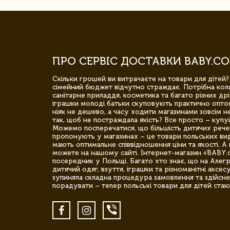
ПРО СЕРВІС ДОСТАВКИ BABY.CO
Скільки грошей ви витрачаєте на товари для дітей?
сімейний бюджет відчутно страждає. Потрібна коля
санітарне приладдя, косметика та багато різних дрі
іграшки молоді батьки скуповують практично опто
ніяк не дешево, а часу ходити магазинами зовсім не
так, щоб не постраждала якість? Все просто – купу
Можемо посперечатися, що більшість дитячих речей,
пропонують у магазинах – це товари польських вир
мають оптимальне співвідношення ціни та якості. А 
можете на нашому сайті. Інтернет-магазин «BABY.
посередник у Польщі. Багато хто знає, що на Але
дитячий одяг, взуття, іграшки та різноманітні аксес
зупиняла складна процедура замовлення та здійсне
порадувати – тепер польські товари для дітей стаю