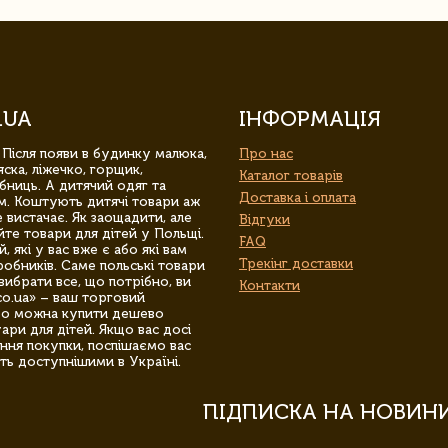
.UA
ІНФОРМАЦІЯ
 Після появи в будинку малюка,
Про нас
ска, ліжечко, горщик,
Каталог товарів
бниць. А дитячий одяг та
Доставка і оплата
м. Коштують дитячі товари аж
 вистачає. Як заощадити, але
Відгуки
йте товари для дітей у Польщі.
FAQ
 які у вас вже є або які вам
Трекінг доставки
обників. Саме польські товари
вибрати все, що потрібно, ви
Контакти
co.ua» – ваш торговий
гро можна купити дешево
уари для дітей. Якщо вас досі
ння покупки, поспішаємо вас
ть доступнішими в Україні.
ПІДПИСКА НА НОВИН