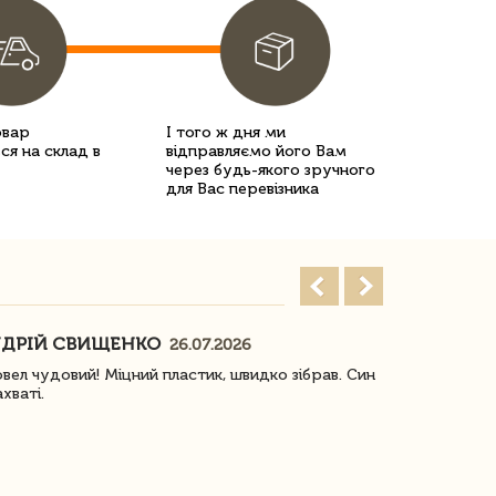
овар
І того ж дня ми
ся на склад в
відправляємо його Вам
через будь-якого зручного
для Вас перевізника
ДРІЙ СВИЩЕНКО
НАСТЯ
26.07.2026
18
овел чудовий! Міцний пластик, швидко зібрав. Син
Посилку отр
ахваті.
задоволена!