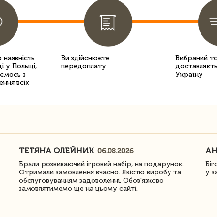
 наявність
Ви здійснюєте
Вибраний т
і у Польщі,
передоплату
доставляєть
уємось з
Україну
ення всіх
ТЕТЯНА ОЛЕЙНИК
АН
06.08.2026
Брали розвиваючий ігровий набір, на подарунок.
Біг
Отримали замовлення вчасно. Якістю виробу та
у з
обслуговуванням задоволенні. Обов'язково
замовлятимемо ще на цьому сайті.