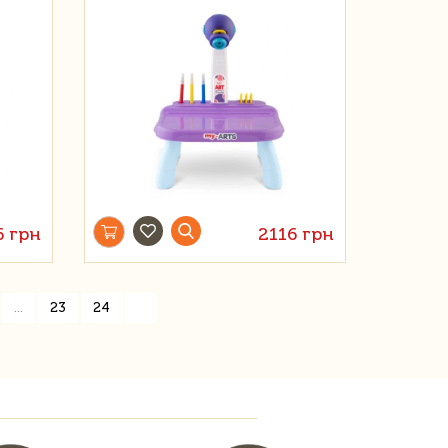
6 грн
2116 грн
»
...
23
24