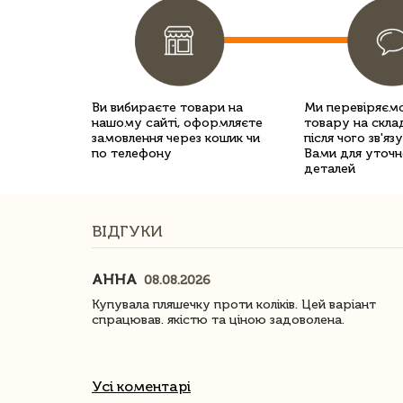
Ви вибираєте товари на
Ми перевіряємо
нашому сайті, оформляєте
товару на склад
замовлення через кошик чи
після чого зв'яз
по телефону
Вами для уточн
деталей
ВІДГУКИ
АННА
08.08.2026
ачество
Купувала пляшечку проти коліків. Цей варіант
спрацював. якістю та ціною задоволена.
Усі коментарі