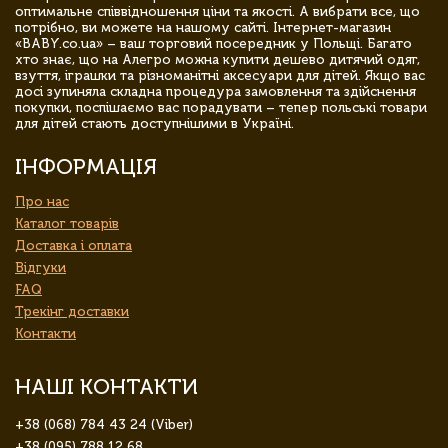
оптимальне співвідношення ціни та якості. А вибрати все, що
потрібно, ви можете на нашому сайті. Інтернет-магазин
«BABY.co.ua» – ваш торговий посередник у Польщі. Багато
хто знає, що на Алегро можна купити дешево дитячий одяг,
взуття, іграшки та різноманітні аксесуари для дітей. Якщо вас
досі зупиняла складна процедура замовлення та здійснення
покупки, поспішаємо вас порадувати – тепер польські товари
для дітей стають доступнішими в Україні.
ІНФОРМАЦІЯ
Про нас
Каталог товарів
Доставка і оплата
Відгуки
FAQ
Трекінг доставки
Контакти
НАШІ КОНТАКТИ
+38 (068) 784 43 24 (Viber)
+38 (095) 788 12 68