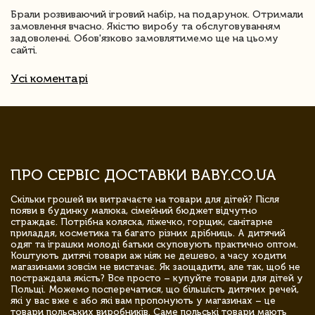
Брали розвиваючий ігровий набір, на подарунок. Отримали
замовлення вчасно. Якістю виробу та обслуговуванням
задоволенні. Обов'язково замовлятимемо ще на цьому
сайті.
Усі коментарі
ПРО СЕРВІС ДОСТАВКИ BABY.CO.UA
Скільки грошей ви витрачаєте на товари для дітей? Після
появи в будинку малюка, сімейний бюджет відчутно
страждає. Потрібна коляска, ліжечко, горщик, санітарне
приладдя, косметика та багато різних дрібниць. А дитячий
одяг та іграшки молоді батьки скуповують практично оптом.
Коштують дитячі товари аж ніяк не дешево, а часу ходити
магазинами зовсім не вистачає. Як заощадити, але так, щоб не
постраждала якість? Все просто – купуйте товари для дітей у
Польщі. Можемо посперечатися, що більшість дитячих речей,
які у вас вже є або які вам пропонують у магазинах – це
товари польських виробників. Саме польські товари мають