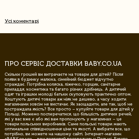
Усі коментарі
ПРО СЕРВІС ДОСТАВКИ BABY.CO.UA
Скільки грошей ви витрачаєте на товари для дітей? Після
появи в будинку малюка, сімейний бюджет відчутно
страждає. Потрібна коляска, ліжечко, горщик, санітарне
приладдя, косметика та багато різних дрібниць. А дитячий
одяг та іграшки молоді батьки скуповують практично оптом.
Коштують дитячі товари аж ніяк не дешево, а часу ходити
магазинами зовсім не вистачає. Як заощадити, але так, щоб не
постраждала якість? Все просто – купуйте товари для дітей у
Польщі. Можемо посперечатися, що більшість дитячих речей,
які у вас вже є або які вам пропонують у магазинах – це
товари польських виробників. Саме польські товари мають
оптимальне співвідношення ціни та якості. А вибрати все, що
потрібно, ви можете на нашому сайті. Інтернет-магазин
«BABY.co.ua» – ваш торговий посередник у Польщі. Багато