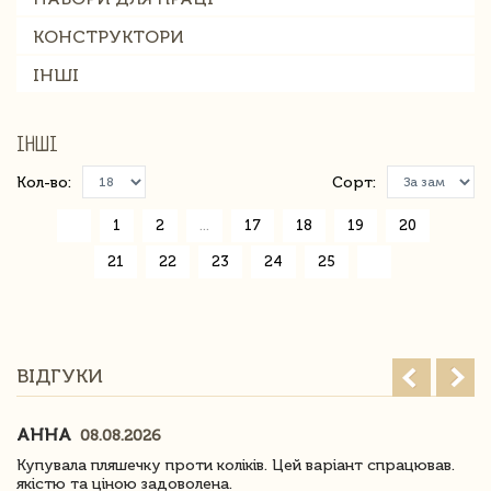
КОНСТРУКТОРИ
ІНШІ
ІНШІ
Кол-во:
Сорт:
«
1
2
...
17
18
19
20
21
22
23
24
25
»
ВІДГУКИ
АННА
08.08.2026
Купувала пляшечку проти коліків. Цей варіант спрацював.
якістю та ціною задоволена.