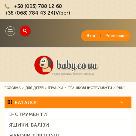
+38 (095) 788 12 68
+38 (068) 784 43 24(Viber)
;
Toggle
navigation
Вхід
/
Реєстрація
ГОЛОВНА
ДЛЯ ДІТЕЙ
ІГРАШКИ
ІГРАШКОВІ ІНСТРУМЕНТИ
ІНШІ
КАТАЛОГ
ІНСТРУМЕНТИ
ЯЩИКИ, ВАЛІЗИ
НАБОРИ ДЛЯ ПРАЦІ