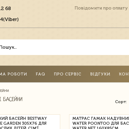
12 68
Повідомити про оплату
4(Viber)
МА РОБОТИ
FAQ
ПРО СЕРВІС
ВІДГУКИ
КОН
СЕЙНИ
І БАСЕЙНИ
Сорт:
КИЙ БАСЕЙН BESTWAY
МАТРАС ГАМАК НАДУВНИ
E GARDEN 305X76 ДЛЯ
WATER POONTOO ДЛЯ БА
СЛИХ ДІТЕЙ, СІМ'Ї
WATER NET 160X85СМ