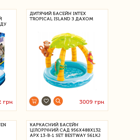
ДИТЯЧИЙ БАСЕЙН INTEX
Й
TROPICAL ISLAND З ДАХОМ
АДУ
2 грн
3009 грн
DEN
КАРКАСНИЙ БАСЕЙН
ЦІЛОРІЧНИЙ САД 956X488X132
APX 13-В-1 SET BESTWAY 561KJ