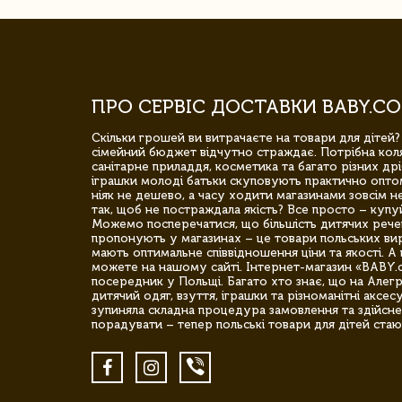
ПРО СЕРВІС ДОСТАВКИ BABY.CO
Скільки грошей ви витрачаєте на товари для дітей?
сімейний бюджет відчутно страждає. Потрібна коля
санітарне приладдя, косметика та багато різних дрі
іграшки молоді батьки скуповують практично опто
ніяк не дешево, а часу ходити магазинами зовсім не
так, щоб не постраждала якість? Все просто – купу
Можемо посперечатися, що більшість дитячих речей,
пропонують у магазинах – це товари польських вир
мають оптимальне співвідношення ціни та якості. А 
можете на нашому сайті. Інтернет-магазин «BABY.
посередник у Польщі. Багато хто знає, що на Але
дитячий одяг, взуття, іграшки та різноманітні аксес
зупиняла складна процедура замовлення та здійсне
порадувати – тепер польські товари для дітей стаю