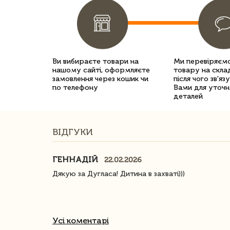
Ви вибираєте товари на
Ми перевіряємо
нашому сайті, оформляєте
товару на склад
замовлення через кошик чи
після чого зв'яз
по телефону
Вами для уточн
деталей
ВІДГУКИ
ГЕННАДІЙ
22.02.2026
ачество
Дякую за Дугласа! Дитина в захваті)))
Усі коментарі