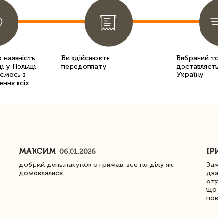
 наявність
Ви здійснюєте
Вибраний т
і у Польщі,
передоплату
доставляєть
уємось з
Україну
ення всіх
МАКСИМ
ІР
06.01.2026
добрий день.пакунок отримав. все по ділу як
Зам
домовлялися.
два
отр
що 
пов