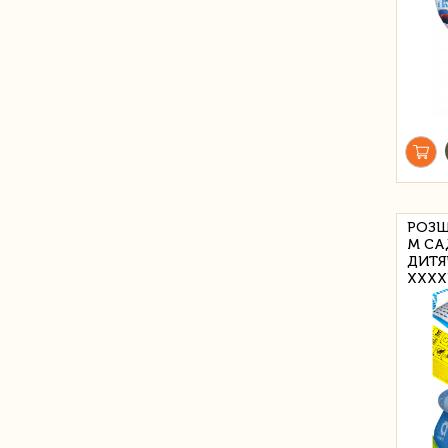
РОЗШ
М СА
ДИТЯ
XXXX