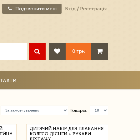
Подзвонити мені
Вхід
/
Реєстрація
0 грн
ТАКТИ
Товарів:
Й
ДИТЯЧИЙ НАБІР ДЛЯ ПЛАВАННЯ
СЕЙНУ
КОЛЕСО ДІСНЕЙ + РУКАВИ
BESTWAY