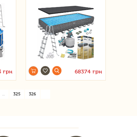
3 грн
68374 грн
»
...
325
326