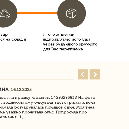
овар
І того ж дня ми
ся на склад в
відправляємо його Вам
через будь-якого зручного
для Вас перевізника
ИНА
ІРИНА БІ
16.12.2025
овляла іграшку льодяник 14293295838 На фото
Дякую за до
 льодяники,тому очікувала так і отримати, коли
незрячоі дів
имала розчарувалась прийшов один. Моя вина
Дуже задово
не уважно прочитала опис. Попросила про
ернення. Щ...