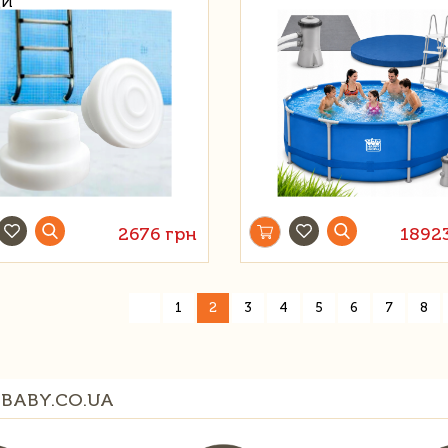
ДИ
2676 грн
1892
«
1
2
3
4
5
6
7
8
BABY.CO.UA