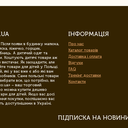
.UA
ІНФОРМАЦІЯ
 Після появи в будинку малюка,
Про нас
ска, ліжечко, горщик,
Каталог товарів
бниць. А дитячий одяг та
Доставка і оплата
м. Коштують дитячі товари аж
 вистачає. Як заощадити, але
Відгуки
йте товари для дітей у Польщі.
FAQ
 які у вас вже є або які вам
Трекінг доставки
обників. Саме польські товари
вибрати все, що потрібно, ви
Контакти
co.ua» – ваш торговий
гро можна купити дешево
уари для дітей. Якщо вас досі
ння покупки, поспішаємо вас
ть доступнішими в Україні.
ПІДПИСКА НА НОВИН