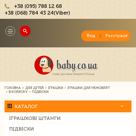
+38 (095) 788 12 68
+38 (068) 784 43 24(Viber)
;
Toggle
navigation
Вхід
/
Реєстрація
ГОЛОВНА
ДЛЯ ДІТЕЙ
ІГРАШКИ
ІГРАШКИ ДЛЯ НЕМОВЛЯТ
В КОЛЯСКУ
ПІДВІСКИ
КАТАЛОГ
ІГРАШКОВІ ШТАНГИ
ПІДВІСКИ