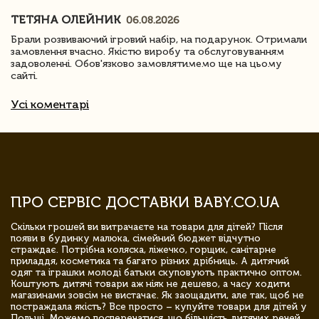
ТЕТЯНА ОЛЕЙНИК
06.08.2026
Брали розвиваючий ігровий набір, на подарунок. Отримали
замовлення вчасно. Якістю виробу та обслуговуванням
задоволенні. Обов'язково замовлятимемо ще на цьому
сайті.
Усі коментарі
ПРО СЕРВІС ДОСТАВКИ BABY.CO.UA
Скільки грошей ви витрачаєте на товари для дітей? Після
появи в будинку малюка, сімейний бюджет відчутно
страждає. Потрібна коляска, ліжечко, горщик, санітарне
приладдя, косметика та багато різних дрібниць. А дитячий
одяг та іграшки молоді батьки скуповують практично оптом.
Коштують дитячі товари аж ніяк не дешево, а часу ходити
магазинами зовсім не вистачає. Як заощадити, але так, щоб не
постраждала якість? Все просто – купуйте товари для дітей у
Польщі. Можемо посперечатися, що більшість дитячих речей,