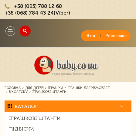
+38 (095) 788 12 68
+38 (068) 784 43 24(Viber)
;
Toggle
navigation
Вхід
/
Реєстрація
ГОЛОВНА
ДЛЯ ДІТЕЙ
ІГРАШКИ
ІГРАШКИ ДЛЯ НЕМОВЛЯТ
В КОЛЯСКУ
ІГРАШКОВІ ШТАНГИ
КАТАЛОГ
ІГРАШКОВІ ШТАНГИ
ПІДВІСКИ