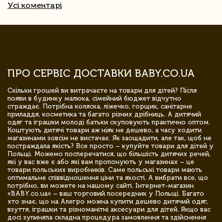
Усі коментарі
ПРО СЕРВІС ДОСТАВКИ BABY.CO.UA
Скільки грошей ви витрачаєте на товари для дітей? Після
появи в будинку малюка, сімейний бюджет відчутно
страждає. Потрібна коляска, ліжечко, горщик, санітарне
приладдя, косметика та багато різних дрібниць. А дитячий
одяг та іграшки молоді батьки скуповують практично оптом.
Коштують дитячі товари аж ніяк не дешево, а часу ходити
магазинами зовсім не вистачає. Як заощадити, але так, щоб не
постраждала якість? Все просто – купуйте товари для дітей у
Польщі. Можемо посперечатися, що більшість дитячих речей,
які у вас вже є або які вам пропонують у магазинах – це
товари польських виробників. Саме польські товари мають
оптимальне співвідношення ціни та якості. А вибрати все, що
потрібно, ви можете на нашому сайті. Інтернет-магазин
«BABY.co.ua» – ваш торговий посередник у Польщі. Багато
хто знає, що на Алегро можна купити дешево дитячий одяг,
взуття, іграшки та різноманітні аксесуари для дітей. Якщо вас
досі зупиняла складна процедура замовлення та здійснення