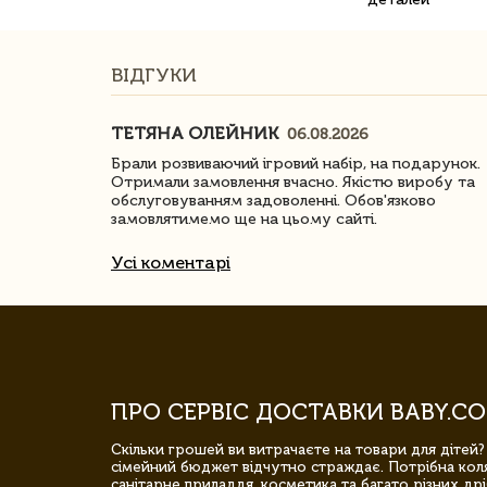
ВІДГУКИ
ТЕТЯНА ОЛЕЙНИК
06.08.2026
ачество
Брали розвиваючий ігровий набір, на подарунок.
Отримали замовлення вчасно. Якістю виробу та
обслуговуванням задоволенні. Обов'язково
замовлятимемо ще на цьому сайті.
Усі коментарі
ПРО СЕРВІС ДОСТАВКИ BABY.CO
Скільки грошей ви витрачаєте на товари для дітей?
сімейний бюджет відчутно страждає. Потрібна коля
санітарне приладдя, косметика та багато різних дрі