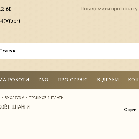
12 68
Повідомити про оплату
4(Viber)
МА РОБОТИ
FAQ
ПРО СЕРВІС
ВІДГУКИ
КОН
Т
В КОЛЯСКУ
ІГРАШКОВІ ШТАНГИ
КОВІ ШТАНГИ
Сорт: