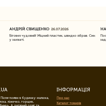
АНДРІЙ СВИЩЕНКО
Н
26.07.2026
Біговел чудовий! Міцний пластик, швидко зібрав. Син
Пос
у захваті.
зад
.UA
ІНФОРМАЦІЯ
 Після появи в будинку малюка,
Про нас
ска, ліжечко, горщик,
Каталог товарів
бниць. А дитячий одяг та