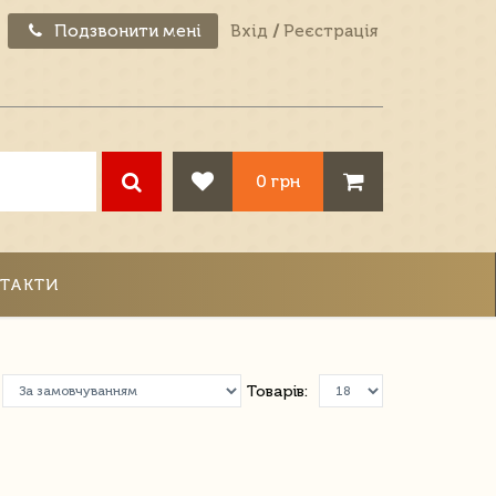
Подзвонити мені
Вхід
/
Реєстрація
0 грн
ТАКТИ
Товарів: