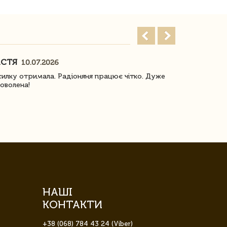
АСТЯ
ПОГОРЕЛО
10.07.2026
илку отримала. Радіоняня працює чітко. Дуже
Отримали віз
оволена!
Доставка з 
завжди була 
НАШІ
КОНТАКТИ
+38 (068) 784 43 24 (Viber)