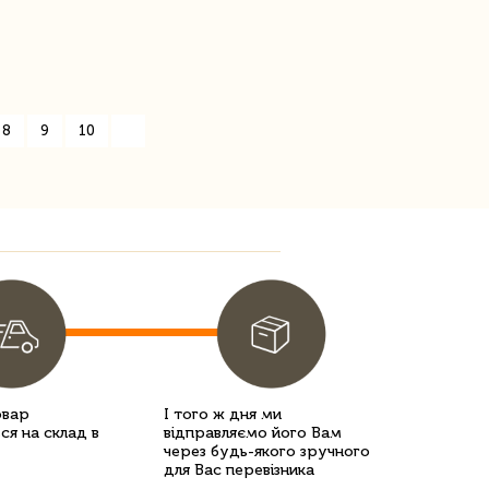
8
9
10
»
овар
І того ж дня ми
ся на склад в
відправляємо його Вам
через будь-якого зручного
для Вас перевізника