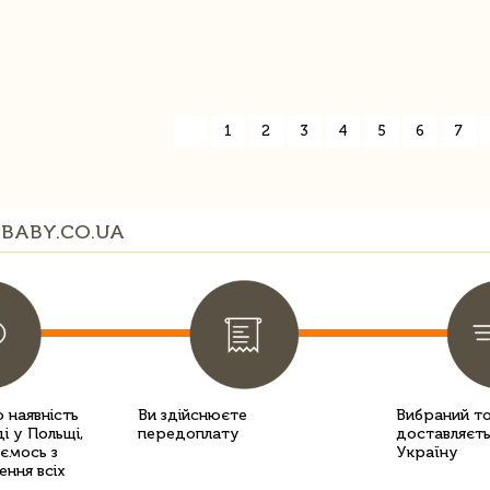
«
1
2
3
4
5
6
7
BABY.CO.UA
 наявність
Ви здійснюєте
Вибраний т
і у Польщі,
передоплату
доставляєть
уємось з
Україну
ення всіх