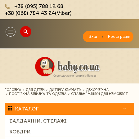
+38 (095) 788 12 68
+38 (068) 784 43 24(Viber)
;
Toggle
navigation
Вхід
/
Реєстрація
ГОЛОВНА
ДЛЯ ДІТЕЙ
ДИТЯЧУ КІМНАТУ
ДЕКОР ВІКНА
ПОСТІЛЬНА БІЛИЗНА ТА ОДЕЯЛА
СПАЛЬНІ МІШКИ ДЛЯ НЕМОВЛЯТ
КАТАЛОГ
БАЛДАХІНИ, СТЕЛАЖІ
КОВДРИ