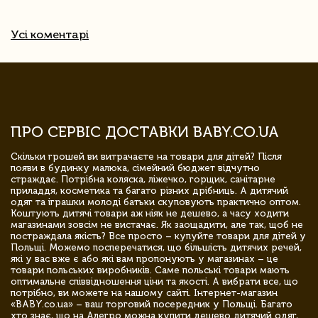
Усі коментарі
ПРО СЕРВІС ДОСТАВКИ BABY.CO.UA
Скільки грошей ви витрачаєте на товари для дітей? Після
появи в будинку малюка, сімейний бюджет відчутно
страждає. Потрібна коляска, ліжечко, горщик, санітарне
приладдя, косметика та багато різних дрібниць. А дитячий
одяг та іграшки молоді батьки скуповують практично оптом.
Коштують дитячі товари аж ніяк не дешево, а часу ходити
магазинами зовсім не вистачає. Як заощадити, але так, щоб не
постраждала якість? Все просто – купуйте товари для дітей у
Польщі. Можемо посперечатися, що більшість дитячих речей,
які у вас вже є або які вам пропонують у магазинах – це
товари польських виробників. Саме польські товари мають
оптимальне співвідношення ціни та якості. А вибрати все, що
потрібно, ви можете на нашому сайті. Інтернет-магазин
«BABY.co.ua» – ваш торговий посередник у Польщі. Багато
хто знає, що на Алегро можна купити дешево дитячий одяг,