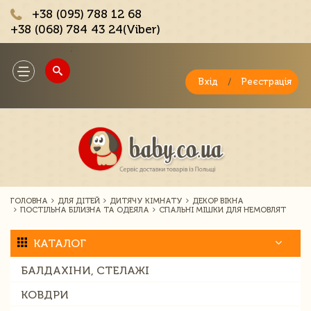
+38 (095) 788 12 68
+38 (068) 784 43 24(Viber)
;
Toggle
navigation
Вхід
/
Реєстрація
ГОЛОВНА
ДЛЯ ДІТЕЙ
ДИТЯЧУ КІМНАТУ
ДЕКОР ВІКНА
ПОСТІЛЬНА БІЛИЗНА ТА ОДЕЯЛА
СПАЛЬНІ МІШКИ ДЛЯ НЕМОВЛЯТ
КАТАЛОГ
БАЛДАХІНИ, СТЕЛАЖІ
КОВДРИ