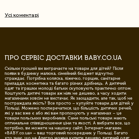
Усі коментарі
ПРО СЕРВІС ДОСТАВКИ BABY.CO.UA
Скільки грошей ви витрачаєте на товари для дітей? Після
появи в будинку малюка, сімейний бюджет відчутно
страждає. Потрібна коляска, ліжечко, горщик, санітарне
приладдя, косметика та багато різних дрібниць. А дитячий
одяг та іграшки молоді батьки скуповують практично оптом.
Коштують дитячі товари аж ніяк не дешево, а часу ходити
магазинами зовсім не вистачає. Як заощадити, але так, щоб не
постраждала якість? Все просто – купуйте товари для дітей у
Польщі. Можемо посперечатися, що більшість дитячих речей,
які у вас вже є або які вам пропонують у магазинах – це
товари польських виробників. Саме польські товари мають
оптимальне співвідношення ціни та якості. А вибрати все, що
потрібно, ви можете на нашому сайті. Інтернет-магазин
«BABY.co.ua» – ваш торговий посередник у Польщі. Багато
хто знає, що на Алегро можна купити дешево дитячий одяг,