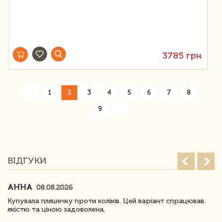
3785 грн
«
1
2
3
4
5
6
7
8
»
9
ВІДГУКИ
АННА
08.08.2026
Купувала пляшечку проти коліків. Цей варіант спрацював.
якістю та ціною задоволена.