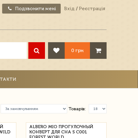
Подзвонити мені
Вхід
/
Реєстрація
0 грн
ТАКТИ
Товарів:
ЫЙ
ALBERO MIO ПРОГУЛОЧНЫЙ
WILD
КОНВЕРТ ДЛЯ СНА S C001
FOREST WORLD