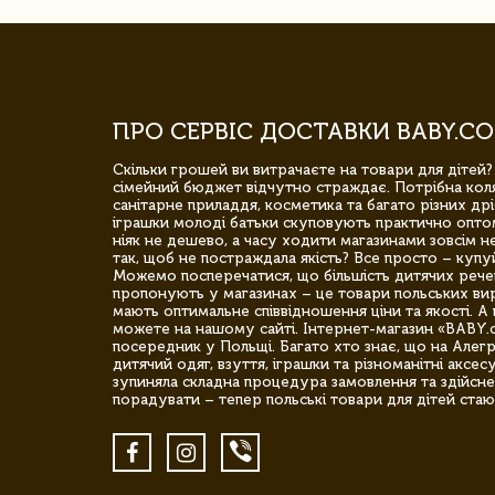
ПРО СЕРВІС ДОСТАВКИ BABY.CO
Скільки грошей ви витрачаєте на товари для дітей?
сімейний бюджет відчутно страждає. Потрібна коля
санітарне приладдя, косметика та багато різних дрі
іграшки молоді батьки скуповують практично опто
ніяк не дешево, а часу ходити магазинами зовсім не
так, щоб не постраждала якість? Все просто – купу
Можемо посперечатися, що більшість дитячих речей,
пропонують у магазинах – це товари польських вир
мають оптимальне співвідношення ціни та якості. А 
можете на нашому сайті. Інтернет-магазин «BABY.
посередник у Польщі. Багато хто знає, що на Але
дитячий одяг, взуття, іграшки та різноманітні аксес
зупиняла складна процедура замовлення та здійсне
порадувати – тепер польські товари для дітей стаю