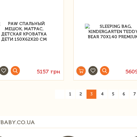
5157 грн
560
«
1
2
3
4
5
6
7
BABY.CO.UA