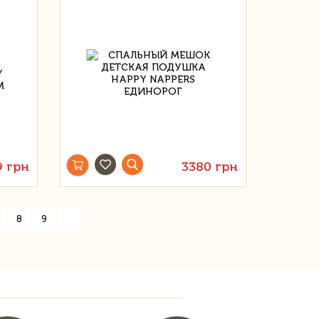
9 грн
3380 грн
»
8
9