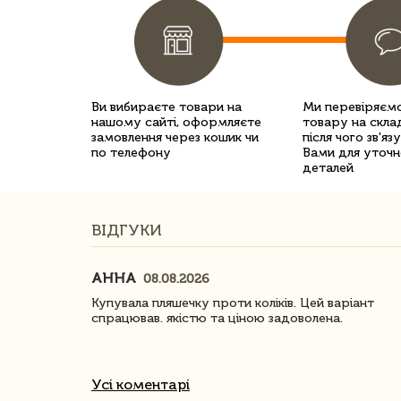
Ви вибираєте товари на
Ми перевіряємо
нашому сайті, оформляєте
товару на склад
замовлення через кошик чи
після чого зв'яз
по телефону
Вами для уточн
деталей
ВІДГУКИ
АННА
08.08.2026
ачество
Купувала пляшечку проти коліків. Цей варіант
спрацював. якістю та ціною задоволена.
Усі коментарі