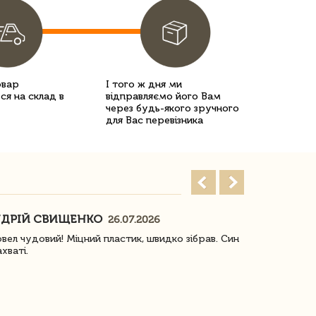
овар
І того ж дня ми
ся на склад в
відправляємо його Вам
через будь-якого зручного
для Вас перевізника
ДРІЙ СВИЩЕНКО
НАСТЯ
26.07.2026
18
овел чудовий! Міцний пластик, швидко зібрав. Син
Посилку отр
ахваті.
задоволена!