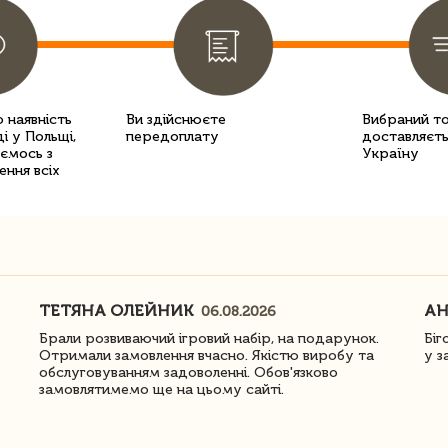
 наявність
Ви здійснюєте
Вибраний т
і у Польщі,
передоплату
доставляєть
уємось з
Україну
ення всіх
ТЕТЯНА ОЛЕЙНИК
АН
06.08.2026
Брали розвиваючий ігровий набір, на подарунок.
Біг
Отримали замовлення вчасно. Якістю виробу та
у з
обслуговуванням задоволенні. Обов'язково
замовлятимемо ще на цьому сайті.