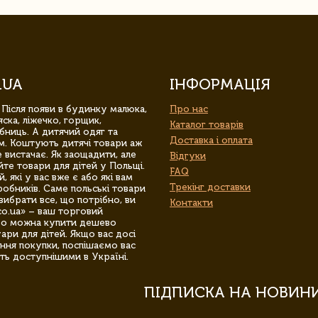
.UA
ІНФОРМАЦІЯ
 Після появи в будинку малюка,
Про нас
ска, ліжечко, горщик,
Каталог товарів
бниць. А дитячий одяг та
Доставка і оплата
м. Коштують дитячі товари аж
 вистачає. Як заощадити, але
Відгуки
йте товари для дітей у Польщі.
FAQ
 які у вас вже є або які вам
Трекінг доставки
обників. Саме польські товари
вибрати все, що потрібно, ви
Контакти
co.ua» – ваш торговий
гро можна купити дешево
уари для дітей. Якщо вас досі
ння покупки, поспішаємо вас
ть доступнішими в Україні.
ПІДПИСКА НА НОВИН