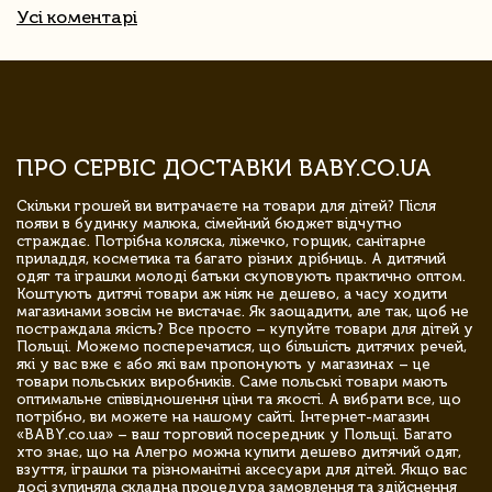
Усі коментарі
ПРО СЕРВІС ДОСТАВКИ BABY.CO.UA
Скільки грошей ви витрачаєте на товари для дітей? Після
появи в будинку малюка, сімейний бюджет відчутно
страждає. Потрібна коляска, ліжечко, горщик, санітарне
приладдя, косметика та багато різних дрібниць. А дитячий
одяг та іграшки молоді батьки скуповують практично оптом.
Коштують дитячі товари аж ніяк не дешево, а часу ходити
магазинами зовсім не вистачає. Як заощадити, але так, щоб не
постраждала якість? Все просто – купуйте товари для дітей у
Польщі. Можемо посперечатися, що більшість дитячих речей,
які у вас вже є або які вам пропонують у магазинах – це
товари польських виробників. Саме польські товари мають
оптимальне співвідношення ціни та якості. А вибрати все, що
потрібно, ви можете на нашому сайті. Інтернет-магазин
«BABY.co.ua» – ваш торговий посередник у Польщі. Багато
хто знає, що на Алегро можна купити дешево дитячий одяг,
взуття, іграшки та різноманітні аксесуари для дітей. Якщо вас
досі зупиняла складна процедура замовлення та здійснення