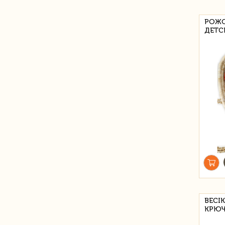
РОЖО
ДЕТС
BECI
КРЮЧ