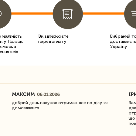
 наявність
Ви здійснюєте
Вибраний т
і у Польщі,
передоплату
доставляєть
уємось з
Україну
ення всіх
МАКСИМ
ІР
06.01.2026
добрий день.пакунок отримав. все по ділу як
Зам
домовлялися.
два
отр
що 
пов