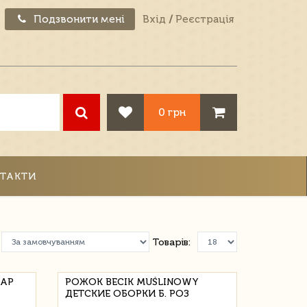
Подзвонити мені
Вхід
/
Реєстрація
0 грн
ТАКТИ
Товарів:
RAP
РОЖОК BECIK MUŚLINOWY
ДЕТСКИЕ ОБОРКИ Б. РОЗ