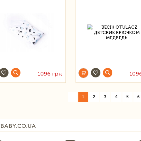
1096 грн
109
«
1
2
3
4
5
6
BABY.CO.UA