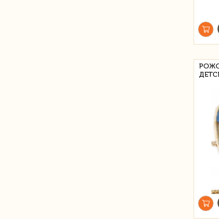
РОЖО
ДЕТС