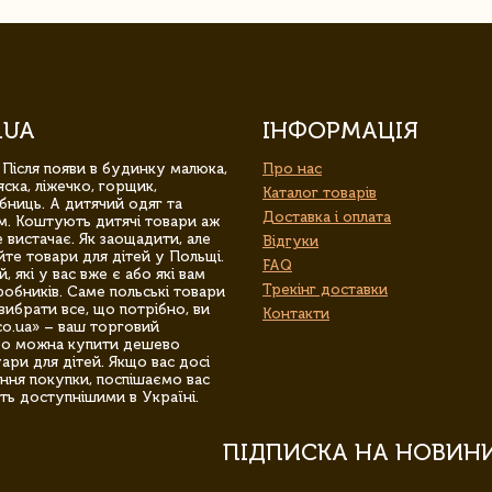
.UA
ІНФОРМАЦІЯ
 Після появи в будинку малюка,
Про нас
ска, ліжечко, горщик,
Каталог товарів
бниць. А дитячий одяг та
Доставка і оплата
м. Коштують дитячі товари аж
 вистачає. Як заощадити, але
Відгуки
йте товари для дітей у Польщі.
FAQ
 які у вас вже є або які вам
Трекінг доставки
обників. Саме польські товари
вибрати все, що потрібно, ви
Контакти
co.ua» – ваш торговий
гро можна купити дешево
уари для дітей. Якщо вас досі
ння покупки, поспішаємо вас
ть доступнішими в Україні.
ПІДПИСКА НА НОВИН