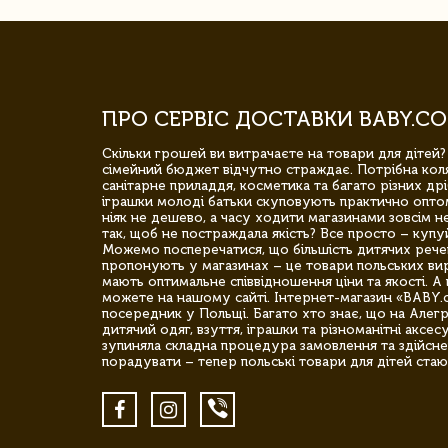
ПРО СЕРВІС ДОСТАВКИ BABY.CO
Скільки грошей ви витрачаєте на товари для дітей?
сімейний бюджет відчутно страждає. Потрібна коля
санітарне приладдя, косметика та багато різних дрі
іграшки молоді батьки скуповують практично опто
ніяк не дешево, а часу ходити магазинами зовсім не
так, щоб не постраждала якість? Все просто – купу
Можемо посперечатися, що більшість дитячих речей,
пропонують у магазинах – це товари польських вир
мають оптимальне співвідношення ціни та якості. А 
можете на нашому сайті. Інтернет-магазин «BABY.
посередник у Польщі. Багато хто знає, що на Але
дитячий одяг, взуття, іграшки та різноманітні аксес
зупиняла складна процедура замовлення та здійсне
порадувати – тепер польські товари для дітей стаю