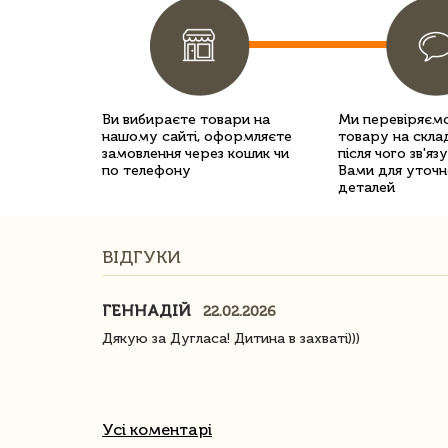
Ви вибираєте товари на
Ми перевіряємо
нашому сайті, оформляєте
товару на склад
замовлення через кошик чи
після чого зв'яз
по телефону
Вами для уточн
деталей
ВІДГУКИ
ГЕННАДІЙ
22.02.2026
ачество
Дякую за Дугласа! Дитина в захваті)))
Усі коментарі