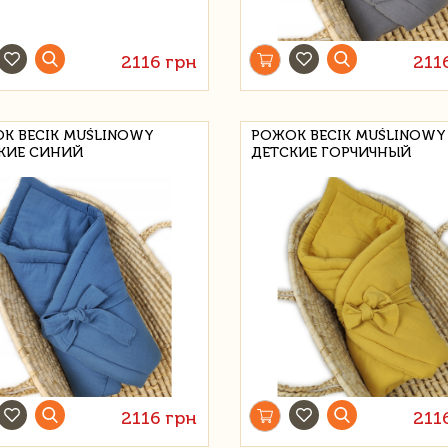
2116 грн
211
К BECIK MUŚLINOWY
РОЖОК BECIK MUŚLINOWY
КИЕ СИНИЙ
ДЕТСКИЕ ГОРЧИЧНЫЙ
2116 грн
211