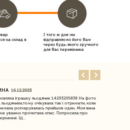
овар
І того ж дня ми
ся на склад в
відправляємо його Вам
через будь-якого зручного
для Вас перевізника
ИНА
ІРИНА БІ
16.12.2025
овляла іграшку льодяник 14293295838 На фото
Дякую за до
 льодяники,тому очікувала так і отримати, коли
незрячоі дів
имала розчарувалась прийшов один. Моя вина
Дуже задово
не уважно прочитала опис. Попросила про
ернення. Щ...