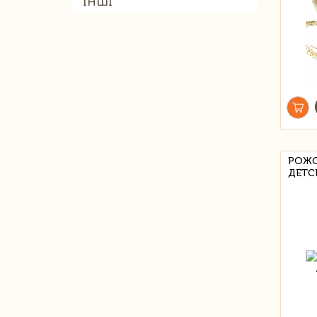
ІНШІ
РОЖО
ДЕТС