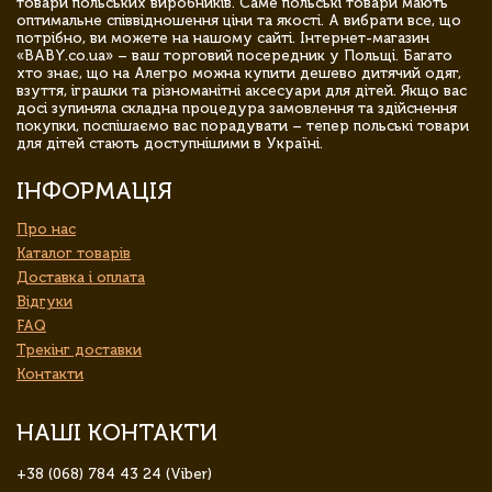
товари польських виробників. Саме польські товари мають
оптимальне співвідношення ціни та якості. А вибрати все, що
потрібно, ви можете на нашому сайті. Інтернет-магазин
«BABY.co.ua» – ваш торговий посередник у Польщі. Багато
хто знає, що на Алегро можна купити дешево дитячий одяг,
взуття, іграшки та різноманітні аксесуари для дітей. Якщо вас
досі зупиняла складна процедура замовлення та здійснення
покупки, поспішаємо вас порадувати – тепер польські товари
для дітей стають доступнішими в Україні.
ІНФОРМАЦІЯ
Про нас
Каталог товарів
Доставка і оплата
Відгуки
FAQ
Трекінг доставки
Контакти
НАШІ КОНТАКТИ
+38 (068) 784 43 24 (Viber)