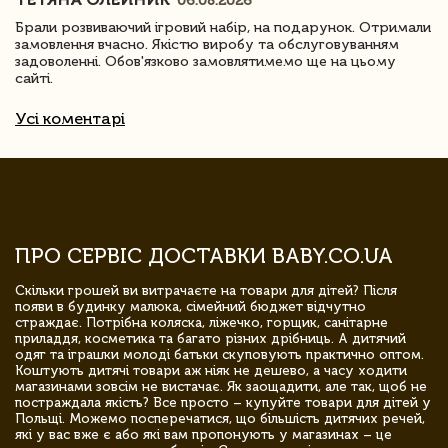
06.08.2026
Брали розвиваючий ігровий набір, на подарунок. Отримали
замовлення вчасно. Якістю виробу та обслуговуванням
задоволенні. Обов'язково замовлятимемо ще на цьому
сайті.
Усі коментарі
ПРО СЕРВІС ДОСТАВКИ BABY.CO.UA
Скільки грошей ви витрачаєте на товари для дітей? Після
появи в будинку малюка, сімейний бюджет відчутно
страждає. Потрібна коляска, ліжечко, горщик, санітарне
приладдя, косметика та багато різних дрібниць. А дитячий
одяг та іграшки молоді батьки скуповують практично оптом.
Коштують дитячі товари аж ніяк не дешево, а часу ходити
магазинами зовсім не вистачає. Як заощадити, але так, щоб не
постраждала якість? Все просто – купуйте товари для дітей у
Польщі. Можемо посперечатися, що більшість дитячих речей,
які у вас вже є або які вам пропонують у магазинах – це