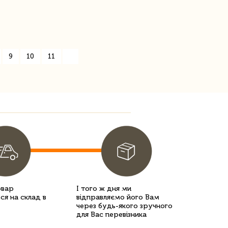
9
10
11
»
овар
І того ж дня ми
ся на склад в
відправляємо його Вам
через будь-якого зручного
для Вас перевізника