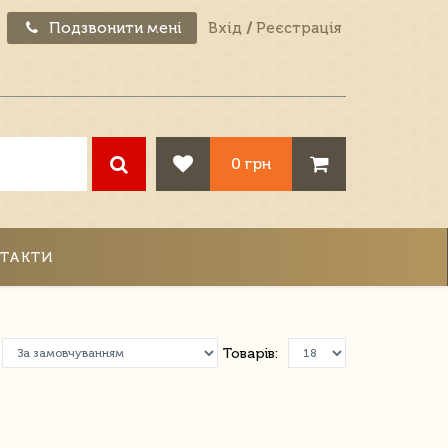
Подзвонити мені
Вхід
/
Реєстрація
0 грн
ТАКТИ
Товарів: