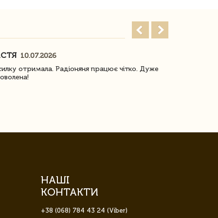
АСТЯ
ПОГОРЕЛО
10.07.2026
илку отримала. Радіоняня працює чітко. Дуже
Отримали віз
оволена!
Доставка з 
завжди була 
НАШІ
КОНТАКТИ
+38 (068) 784 43 24 (Viber)