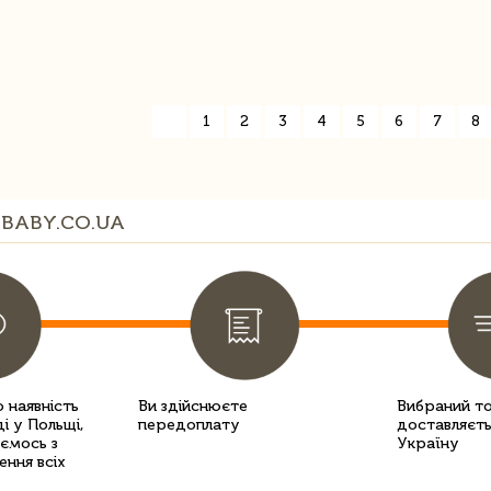
«
1
2
3
4
5
6
7
8
BABY.CO.UA
 наявність
Ви здійснюєте
Вибраний т
і у Польщі,
передоплату
доставляєть
уємось з
Україну
ення всіх