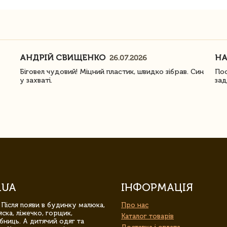
АНДРІЙ СВИЩЕНКО
Н
26.07.2026
Біговел чудовий! Міцний пластик, швидко зібрав. Син
Пос
у захваті.
зад
.UA
ІНФОРМАЦІЯ
 Після появи в будинку малюка,
Про нас
ска, ліжечко, горщик,
Каталог товарів
бниць. А дитячий одяг та