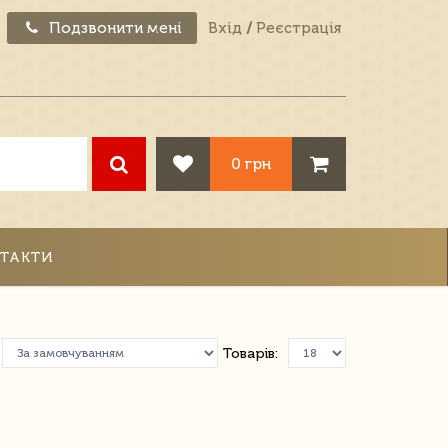
Подзвонити мені
Вхід
/
Реєстрація
0 грн
ТАКТИ
Товарів: