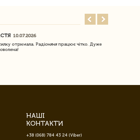
АСТЯ
ПОГОРЕЛО
10.07.2026
илку отримала. Радіоняня працює чітко. Дуже
Отримали віз
оволена!
Доставка з 
завжди була 
НАШІ
КОНТАКТИ
+38 (068) 784 43 24 (Viber)