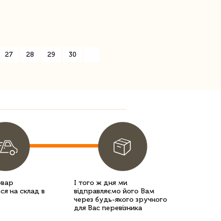
27
28
29
30
»
овар
І того ж дня ми
ся на склад в
відправляємо його Вам
через будь-якого зручного
для Вас перевізника