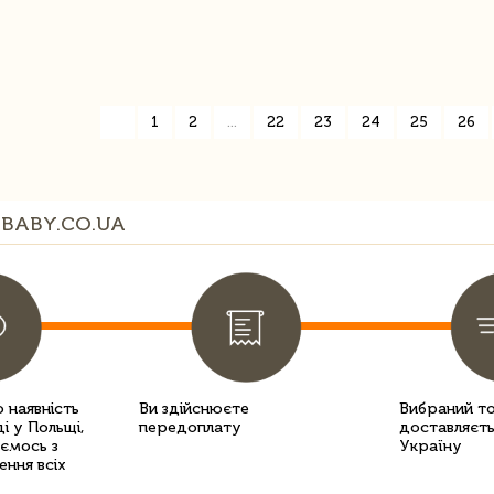
«
1
2
...
22
23
24
25
26
BABY.CO.UA
 наявність
Ви здійснюєте
Вибраний т
і у Польщі,
передоплату
доставляєть
уємось з
Україну
ення всіх