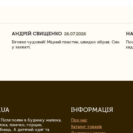
АНДРІЙ СВИЩЕНКО
Н
26.07.2026
Біговел чудовий! Міцний пластик, швидко зібрав. Син
Пос
у захваті.
зад
.UA
ІНФОРМАЦІЯ
 Після появи в будинку малюка,
Про нас
ска, ліжечко, горщик,
Каталог товарів
бниць. А дитячий одяг та