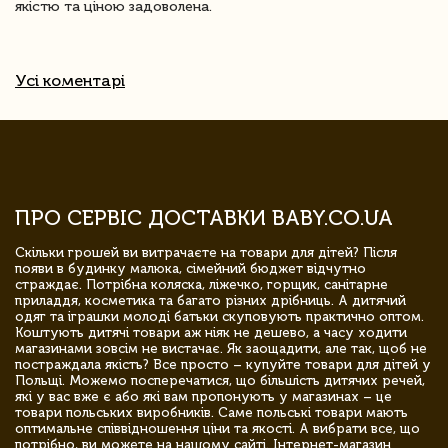
якістю та ціною задоволена.
Усі коментарі
ПРО СЕРВІС ДОСТАВКИ BABY.CO.UA
Скільки грошей ви витрачаєте на товари для дітей? Після
появи в будинку малюка, сімейний бюджет відчутно
страждає. Потрібна коляска, ліжечко, горщик, санітарне
приладдя, косметика та багато різних дрібниць. А дитячий
одяг та іграшки молоді батьки скуповують практично оптом.
Коштують дитячі товари аж ніяк не дешево, а часу ходити
магазинами зовсім не вистачає. Як заощадити, але так, щоб не
постраждала якість? Все просто – купуйте товари для дітей у
Польщі. Можемо посперечатися, що більшість дитячих речей,
які у вас вже є або які вам пропонують у магазинах – це
товари польських виробників. Саме польські товари мають
оптимальне співвідношення ціни та якості. А вибрати все, що
потрібно, ви можете на нашому сайті. Інтернет-магазин